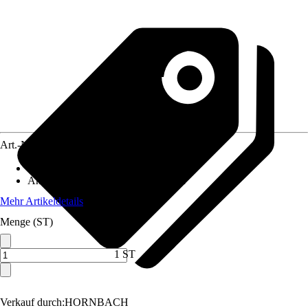
Art.-Nr.
10213375
Ausführung
:
Filtermatte
Anwendungsbereich
:
Aquariumfilter
Mehr Artikeldetails
Menge (ST)
1 ST
Verkauf durch:
HORNBACH