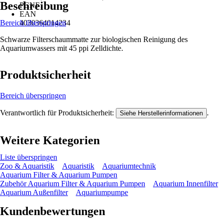
Beschreibung
PCNF
EAN
Bereich überspringen
4030364014234
Schwarze Filterschaummatte zur biologischen Reinigung des
Aquariumwassers mit 45 ppi Zelldichte.
Produktsicherheit
Bereich überspringen
Verantwortlich für Produktsicherheit:
.
Siehe Herstellerinformationen
Weitere Kategorien
Liste überspringen
Zoo & Aquaristik
Aquaristik
Aquariumtechnik
Aquarium Filter & Aquarium Pumpen
Zubehör Aquarium Filter & Aquarium Pumpen
Aquarium Innenfilter
Aquarium Außenfilter
Aquariumpumpe
Kundenbewertungen