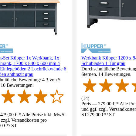
tt-Set Küpper 1x Werkbank, 1x
Werkbank Küpper 1200 x 8
hrank, 1700 x 840 x 600 mm 4
Schubladen 1 Tür grau
 Einlegeböden 2 Lochrückwände 6
Durchschnittliche Bewertung
en anthrazit grau
Sternen. 14 Bewertungen.
nittliche Bewertung: 4.3 von 5
. 10 Bewertungen.
(
14
)
Preis — 279,00 € * Alle Pre
und ggf. zzgl. Versandkoste
479,00 € * Alle Preise inkl. MwSt.
ST
279,00 €
*
/
ST
 zzgl. Versandkosten pro
0 €
*
/
ST