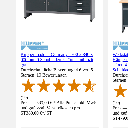
Küpper made in Germany 1700 x 840 x
Werksta
600 mm 6 Schubladen 2 Türen anthrazit
Hängesc
grau
Türen 4
Durchschnittliche Bewertung: 4.6 von 5
Schublad
Sternen. 19 Bewertungen.
Durchsch
Sternen
(
19
)
Preis — 389,00 € * Alle Preise inkl. MwSt.
(
10
)
und ggf. zzgl. Versandkosten pro
Preis — 
ST
389,00 €
*
/
ST
und ggf.
ST
479,0