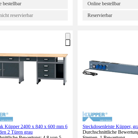
 bestellbar
Online bestellbar
nicht reservierbar
Reservierbar
k Küpper 2400 x 840 x 600 mm 6
Steckdosenleiste Küpper, gr
den 2 Türen grau
Durchschnittliche Bewertun
nittliche Bewertung: 4.8 von 5
Sternen. 1 Bewertung.