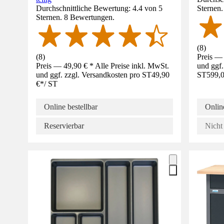
Durchschnittliche Bewertung: 4.4 von 5
Sternen
Sternen. 8 Bewertungen.
(
8
)
(
8
)
Preis — 
Preis — 49,90 € * Alle Preise inkl. MwSt.
und ggf.
und ggf. zzgl. Versandkosten pro ST
49,90
ST
599,0
€
*
/
ST
Online bestellbar
Online
Reservierbar
Nicht 