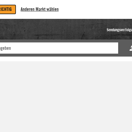
RICHTIG
Anderen Markt wählen
Sendungsverfolg