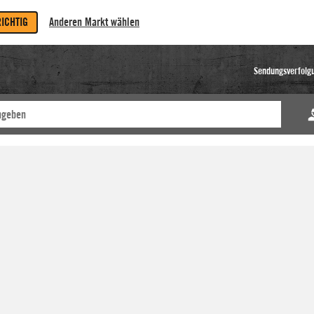
RICHTIG
Anderen Markt wählen
Sendungsverfolg