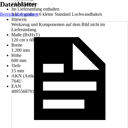
Datenblätter
3 Lochwände
Im Lieferumfang enthalten
Bereich überspringen
inkl. 6 große + 6 kleine Standard Lochwandhaken
Hinweis
Werkzeug und Komponenten auf dem Bild nicht im
Lieferumfang.
Maße (BxHxT)
120 cm x 60 cm x 1.5 cm
Breite
1.200 mm
Höhe
600 mm
Tiefe
15 mm
AKN (Artikelkurznummer)
764U
EAN
4005568701082