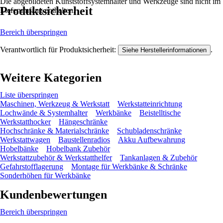
Die abgebildeten Kunststoffsystemhalter und Werkzeuge sind nicht im
Produktsicherheit
Lieferumfang enthalten.
Bereich überspringen
Verantwortlich für Produktsicherheit:
.
Siehe Herstellerinformationen
Weitere Kategorien
Liste überspringen
Maschinen, Werkzeug & Werkstatt
Werkstatteinrichtung
Lochwände & Systemhalter
Werkbänke
Beistelltische
Werkstatthocker
Hängeschränke
Hochschränke & Materialschränke
Schubladenschränke
Werkstattwagen
Baustellenradios
Akku Aufbewahrung
Hobelbänke
Hobelbank Zubehör
Werkstattzubehör & Werkstatthelfer
Tankanlagen & Zubehör
Gefahrstofflagerung
Montage für Werkbänke & Schränke
Sonderhöhen für Werkbänke
Kundenbewertungen
Bereich überspringen