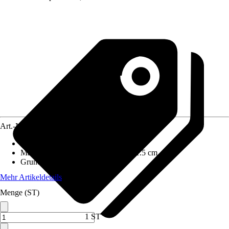
Art.-Nr.
12268104
Artikeltyp
:
Lochwand
Maße (BxHxT)
:
120 cm x 60 cm x 1.5 cm
Grundfarbe
:
Grau
Mehr Artikeldetails
Menge (ST)
1 ST