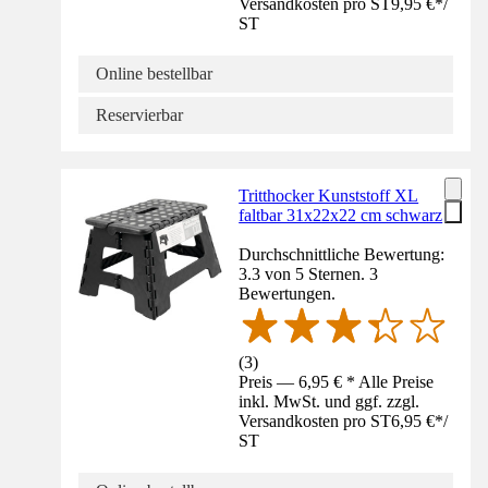
Versandkosten pro ST
9,95 €
*
/
ST
Online bestellbar
Reservierbar
Tritthocker Kunststoff XL
faltbar 31x22x22 cm schwarz
Durchschnittliche Bewertung:
3.3 von 5 Sternen. 3
Bewertungen.
(
3
)
Preis — 6,95 € * Alle Preise
inkl. MwSt. und ggf. zzgl.
Versandkosten pro ST
6,95 €
*
/
ST