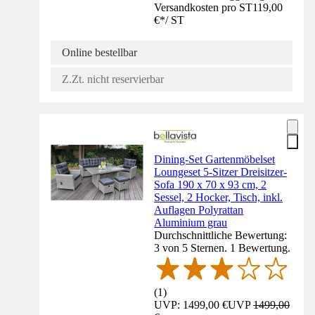
Versandkosten pro ST
119,00
€
*
/
ST
Online bestellbar
Z.Zt. nicht reservierbar
Dining-Set Gartenmöbelset
Loungeset 5-Sitzer Dreisitzer-
Sofa 190 x 70 x 93 cm, 2
Sessel, 2 Hocker, Tisch, inkl.
Auflagen Polyrattan
Aluminium grau
Durchschnittliche Bewertung:
3 von 5 Sternen. 1 Bewertung.
(
1
)
UVP: 1499,00 €
UVP
1499,00