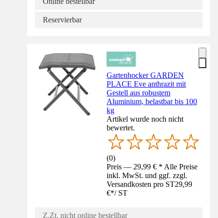
Online bestellbar
Reservierbar
Gartenhocker GARDEN
PLACE Eve anthrazit mit
Gestell aus robustem
Aluminium, belastbar bis 100
kg
Artikel wurde noch nicht
bewertet.
(
0
)
Preis — 29,99 € * Alle Preise
inkl. MwSt. und ggf. zzgl.
Versandkosten pro ST
29,99
€
*
/
ST
Z.Zt. nicht online bestellbar