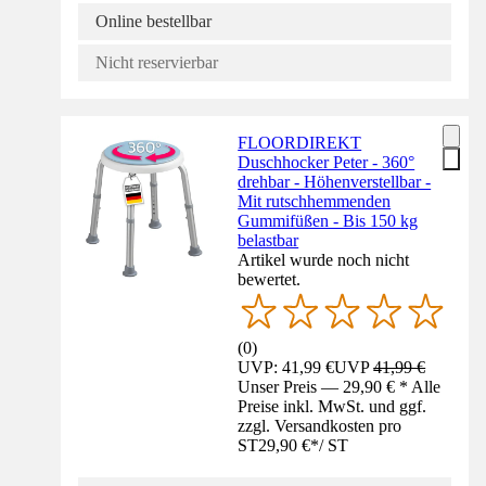
Online bestellbar
Nicht reservierbar
FLOORDIREKT
Duschhocker Peter - 360°
drehbar - Höhenverstellbar -
Mit rutschhemmenden
Gummifüßen - Bis 150 kg
belastbar
Artikel wurde noch nicht
bewertet.
(
0
)
UVP: 41,99 €
UVP
41,99 €
Unser Preis — 29,90 € * Alle
Preise inkl. MwSt. und ggf.
zzgl. Versandkosten pro
ST
29,90 €
*
/
ST