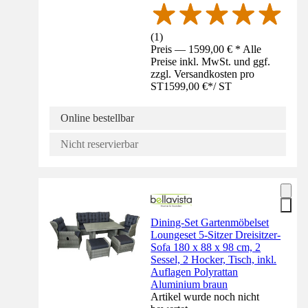
(
1
)
Preis — 1599,00 € * Alle
Preise inkl. MwSt. und ggf.
zzgl. Versandkosten pro
ST
1599,00 €
*
/
ST
Online bestellbar
Nicht reservierbar
Dining-Set Gartenmöbelset
Loungeset 5-Sitzer Dreisitzer-
Sofa 180 x 88 x 98 cm, 2
Sessel, 2 Hocker, Tisch, inkl.
Auflagen Polyrattan
Aluminium braun
Artikel wurde noch nicht