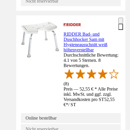
Nicht reservierbar
RIDDER Bad- und
Duschhocker Sam mit
Hygieneausschnitt weiß
höhenverstellbar
Durchschnittliche Bewertung:
4.1 von 5 Sternen. 8
Bewertungen.
(
8
)
Preis — 52,55 € * Alle Preise
inkl. MwSt. und ggf. zzgl.
Versandkosten pro ST
52,55
€
*
/
ST
Online bestellbar
Nicht reservierbar