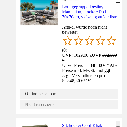
Loungegruppe Destiny
Manhattan, Hocker/Tisch
70x70cm, vielseitig aufstellbar
Artikel wurde noch nicht
bewertet.
(
0
)
UVP: 1029,00 €
UVP
1029,00
€
Unser Preis — 848,30 € * Alle
Preise inkl. MwSt. und ggf.
zzgl. Versandkosten pro
ST
848,30 €
*
/
ST
Online bestellbar
Nicht reservierbar
Sitzhocker Cord Khaki