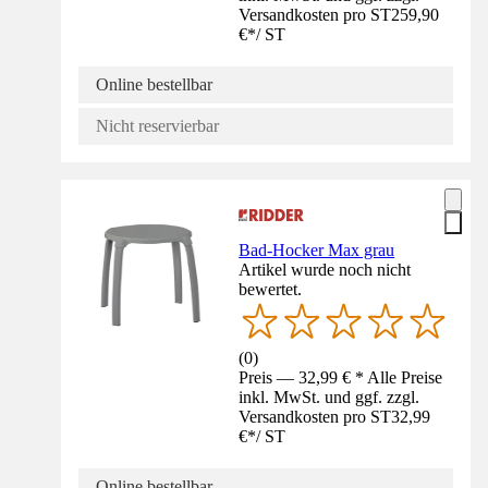
Versandkosten pro ST
259,90
€
*
/
ST
Online bestellbar
Nicht reservierbar
Bad-Hocker Max grau
Artikel wurde noch nicht
bewertet.
(
0
)
Preis — 32,99 € * Alle Preise
inkl. MwSt. und ggf. zzgl.
Versandkosten pro ST
32,99
€
*
/
ST
Online bestellbar