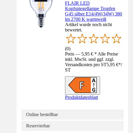
FLAIR LED
Kopfspiegellampe Tropfen
G45 silber E14/4W(34W) 380
lm 2700 K warmweiß
Artikel wurde noch nicht
bewertet.
(
0
)
Preis — 5,95 € * Alle Preise
inkl. MwSt. und ggf. zzgl.
Versandkosten pro ST
5,95 €
*
/
ST
Produktdatenblatt
Online bestellbar
Reservierbar