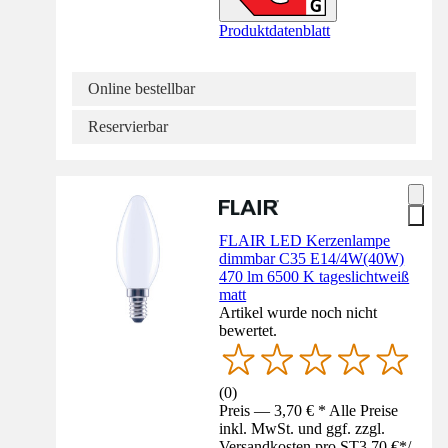
Produktdatenblatt
Online bestellbar
Reservierbar
FLAIR LED Kerzenlampe
dimmbar C35 E14/4W(40W)
470 lm 6500 K tageslichtweiß
matt
Artikel wurde noch nicht
bewertet.
(
0
)
Preis — 3,70 € * Alle Preise
inkl. MwSt. und ggf. zzgl.
Versandkosten pro ST
3,70 €
*
/