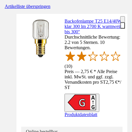
Artikelliste überspringen
Backofenlampe T25 E14/40W
klar 300 lm 2700 K warmweiß
bis 300°
Durchschnittliche Bewertung:
2.2 von 5 Sternen. 10
Bewertungen.
(
10
)
Preis — 2,75 € * Alle Preise
inkl. MwSt. und ggf. zzgl.
Versandkosten pro ST
2,75 €
*
/
ST
Produktdatenblatt
Online bestellbar