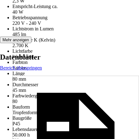
2,3 W
Entspricht-Leistung ca.
40 W
Betriebsspannung
220 V - 240 V
Lichtstrom in Lumen
485 lm
Lichtfarbe K (Kelvin)
Mehr anzeigen
2.700 K
Lichtfarbe
Datenblätter
Warmweiß
Farbton
Bereich überspringen
Farblos
Länge
80 mm
Durchmesser
45 mm
Farbwiedergabe (Ra)
80
Bauform
Tropfenform
Baugröße
P45
Lebensdauer
50.000 h