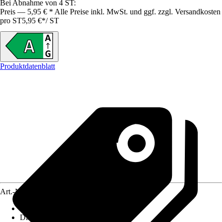
Bei Abnahme von 4 ST:
Preis — 5,95 € * Alle Preise inkl. MwSt. und ggf. zzgl. Versandkosten
pro ST
5,95 €
*
/
ST
Produktdatenblatt
Art.-Nr.
12188027
Lebensdauer
:
50.000 h
Dimmbar
:
Nein