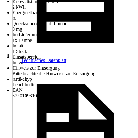
Kilowattstunden/1000h
2 kWh
Energieeffizienzklasse
A
Quecksilbergehalt d. Lampe
0 mg
Im Lieferumfang enthalten
1x Lampe E14 P45 Tropfen
Inhalt
1 Stück
Einsatzbereich
Technisches Datenblatt
Innen
Hinweis zur Entsorgung
Bitte beachte die Hinweise zur Entsorgung
Artikeltyp
Leuchtmittel
EAN
8720169310711