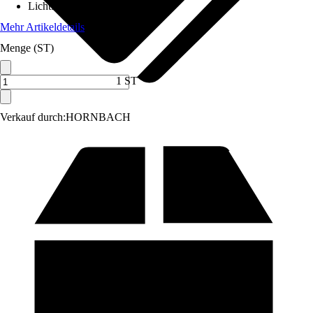
Lichtfarbe
:
Warmweiß
Mehr Artikeldetails
Menge (ST)
1 ST
Verkauf durch:
HORNBACH