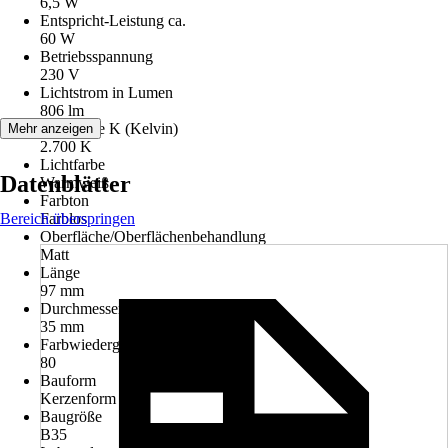
6,5 W
Entspricht-Leistung ca.
60 W
Betriebsspannung
230 V
Lichtstrom in Lumen
806 lm
Lichtfarbe K (Kelvin)
Mehr anzeigen
2.700 K
Lichtfarbe
Datenblätter
Warmweiß
Farbton
Bereich überspringen
Farblos
Oberfläche/Oberflächenbehandlung
Matt
Länge
97 mm
Durchmesser
35 mm
Farbwiedergabe (Ra)
80
Bauform
Kerzenform
Baugröße
B35