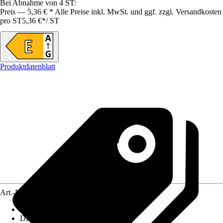
Bei Abnahme von 4 ST:
Preis — 5,36 € * Alle Preise inkl. MwSt. und ggf. zzgl. Versandkosten
pro ST
5,36 €
*
/
ST
Produktdatenblatt
Art.-Nr.
10299964
Lebensdauer
:
15.000 h
Dimmbar
:
Nein