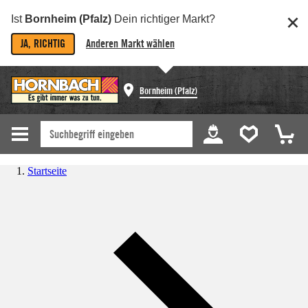
Ist
Bornheim (Pfalz)
Dein richtiger Markt?
JA, RICHTIG
Anderen Markt wählen
Bornheim (Pfalz)
Startseite