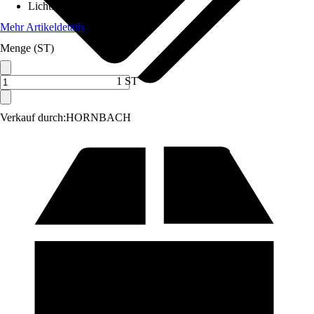
Lichtfarbe
:
Warmweiß
Mehr Artikeldetails
Menge (ST)
1 ST
Verkauf durch:
HORNBACH