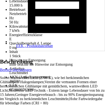
Lebensdauer
15.000 h
Betriebsart
Netzbetrieb
Hz
50 Hz
Kilowattstunden/1000h
7 kWh
Energieeffizienzklasse
E
Quecksilbergehalt d. Lampe
EEK - Produktdatenblatt
0 mg
Inhalt
1 Stück
Hinweis zur Entsorgung
Beschreibung
Bitte beachte die Hinweise zur Entsorgung
Artikeltyp
Bereich überspringen
Leuchtmittel
AKN (Artikelkurznummer)
Sofort Warmweißes Licht (2700 K), wie bei herkömmlichen
JHDM
Glühlampen/ Halogenlampen;Vereint die vertrauten Formen einer
EAN
herrkömmlichen Glühlampe mit gemütlichem, warmweißem LED
8718699762698
Licht;Modernste LED Technik - Extrem lange Lebensdauer von bis zu
15 Jahren;Geringer Energieverbrauch - bis zu 90% Energieeinsparung
im Vergleich zu herkömmlichen Leuchtmitteln;Hohe Farbwiedergabe
für lebendige Farben (CRI > 80)