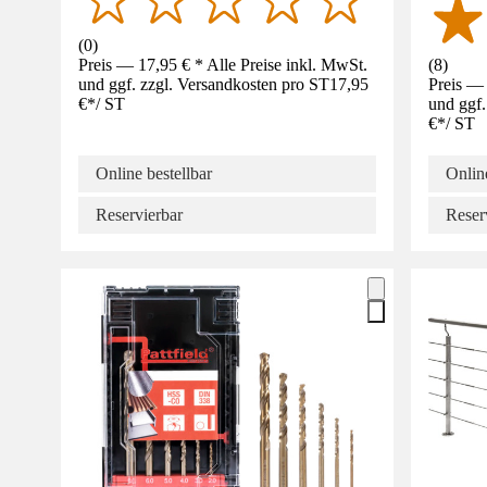
(
0
)
Preis — 17,95 € * Alle Preise inkl. MwSt.
(
8
)
und ggf. zzgl. Versandkosten pro ST
17,95
Preis — 
€
*
/
ST
und ggf.
€
*
/
ST
Online bestellbar
Online
Reservierbar
Reser