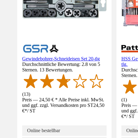
Gewindebohrer-Schneideisen Set 20-tlg
HSS Gew
Durchschnittliche Bewertung: 2.8 von 5
tlg.
Sternen. 13 Bewertungen.
Durchsch
Sternen
(
13
)
Preis — 24,50 € * Alle Preise inkl. MwSt.
(
1
)
und ggf. zzgl. Versandkosten pro ST
24,50
Preis — 
€
*
/
ST
und ggf.
€
*
/
ST
Online bestellbar
Online