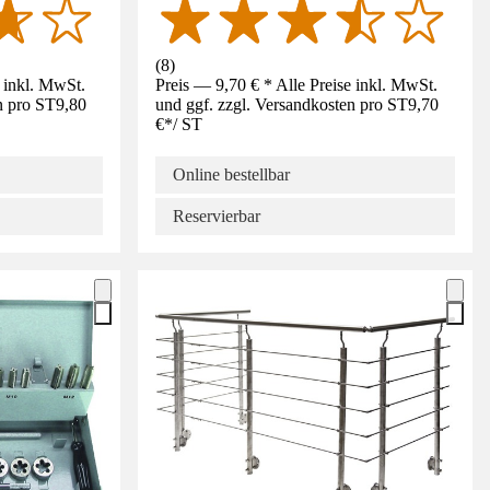
(
8
)
e inkl. MwSt.
Preis — 9,70 € * Alle Preise inkl. MwSt.
n pro ST
9,80
und ggf. zzgl. Versandkosten pro ST
9,70
€
*
/
ST
Online bestellbar
Reservierbar