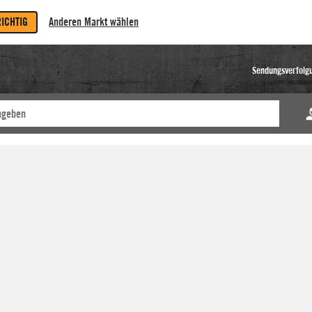
RICHTIG
Anderen Markt wählen
Sendungsverfolg