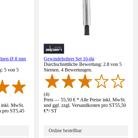
Alpen Ø 8 mm
Gewindebohrer Set 16-tlg
Durchschnittliche Bewertung: 2.8 von 5
g: 5 von 5
Sternen. 4 Bewertungen.
(
4
)
Preis — 55,50 € * Alle Preise inkl. MwSt.
e inkl. MwSt.
und ggf. zzgl. Versandkosten pro ST
55,50
n pro ST
5,45
€
*
/
ST
Online bestellbar