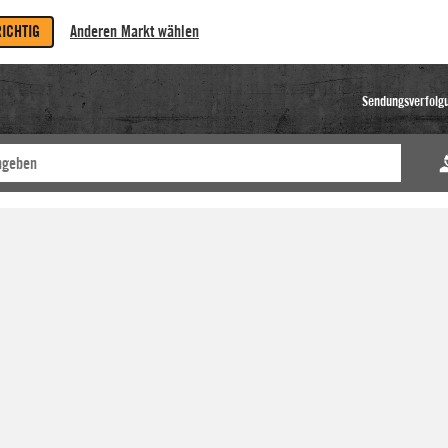
RICHTIG
Anderen Markt wählen
Sendungsverfolg