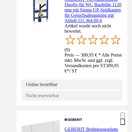
Duofix für WC Bauhöhe 1120
mm mit Sigma UP-Spülkasten
für Geruchsabsaugung mit
Abluft 111.364.00.6
Artikel wurde noch nicht
bewertet.
(
0
)
Preis — 309,95 € * Alle Preise
inkl. MwSt. und ggf. zzgl.
Versandkosten pro ST
309,95
€
*
/
ST
Online bestellbar
Nicht reservierbar
GEBERIT Betätigungsplatte