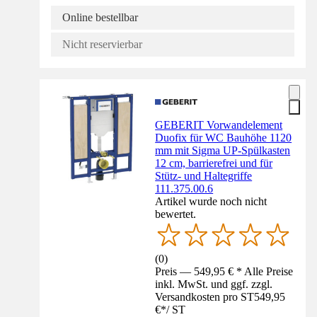
Online bestellbar
Nicht reservierbar
GEBERIT Vorwandelement
Duofix für WC Bauhöhe 1120
mm mit Sigma UP-Spülkasten
12 cm, barrierefrei und für
Stütz- und Haltegriffe
111.375.00.6
Artikel wurde noch nicht
bewertet.
(
0
)
Preis — 549,95 € * Alle Preise
inkl. MwSt. und ggf. zzgl.
Versandkosten pro ST
549,95
€
*
/
ST