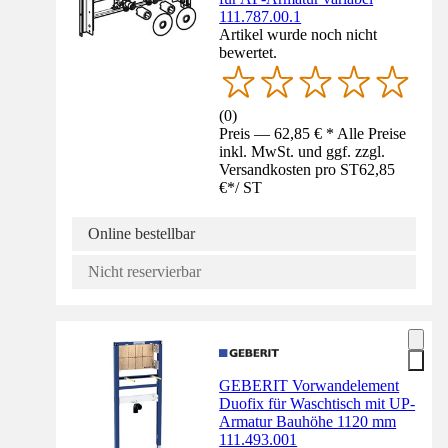
111.787.00.1
Artikel wurde noch nicht
bewertet.
(
0
)
Preis — 62,85 € * Alle Preise
inkl. MwSt. und ggf. zzgl.
Versandkosten pro ST
62,85
€
*
/
ST
Online bestellbar
Nicht reservierbar
GEBERIT Vorwandelement
Duofix für Waschtisch mit UP-
Armatur Bauhöhe 1120 mm
111.493.001