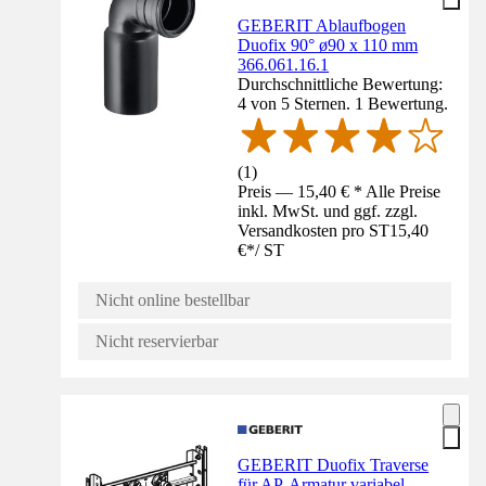
GEBERIT Ablaufbogen
Duofix 90° ø90 x 110 mm
366.061.16.1
Durchschnittliche Bewertung:
4 von 5 Sternen. 1 Bewertung.
(
1
)
Preis — 15,40 € * Alle Preise
inkl. MwSt. und ggf. zzgl.
Versandkosten pro ST
15,40
€
*
/
ST
Nicht online bestellbar
Nicht reservierbar
GEBERIT Duofix Traverse
für AP-Armatur variabel