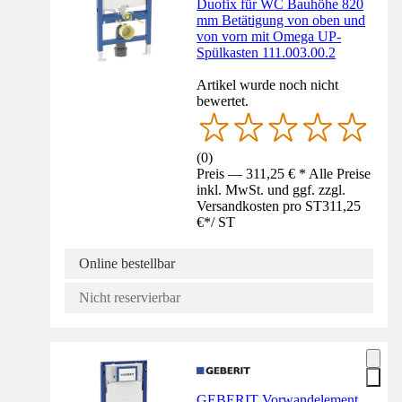
Duofix für WC Bauhöhe 820
mm Betätigung von oben und
von vorn mit Omega UP-
Spülkasten 111.003.00.2
Artikel wurde noch nicht
bewertet.
(
0
)
Preis — 311,25 € * Alle Preise
inkl. MwSt. und ggf. zzgl.
Versandkosten pro ST
311,25
€
*
/
ST
Online bestellbar
Nicht reservierbar
GEBERIT Vorwandelement