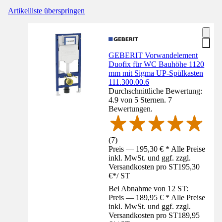
Artikelliste überspringen
GEBERIT Vorwandelement
Duofix für WC Bauhöhe 1120
mm mit Sigma UP-Spülkasten
111.300.00.6
Durchschnittliche Bewertung:
4.9 von 5 Sternen. 7
Bewertungen.
(
7
)
Preis — 195,30 € * Alle Preise
inkl. MwSt. und ggf. zzgl.
Versandkosten pro ST
195,30
€
*
/
ST
Bei Abnahme von 12 ST:
Preis — 189,95 € * Alle Preise
inkl. MwSt. und ggf. zzgl.
Versandkosten pro ST
189,95