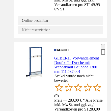
inkl. MwSt. und ggf. zzgl.
Versandkosten pro ST
149,95
€
*
/
ST
Online bestellbar
Nicht reservierbar
GEBERIT Vorwandelement
Duofix für Dusche mit
Wandablauf Bauhöhe 1300
mm 111.587.001
Artikel wurde noch nicht
bewertet.
(
0
)
Preis — 283,00 € * Alle Preise
inkl. MwSt. und ggf. zzgl.
Versandkosten pro ST
283,00