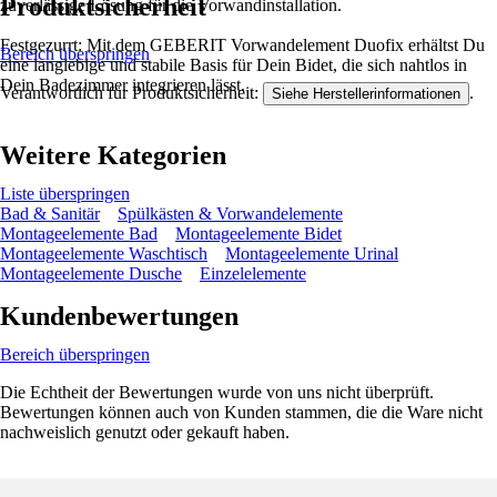
Produktsicherheit
zuverlässige Lösung für die Vorwandinstallation.
Festgezurrt: Mit dem GEBERIT Vorwandelement Duofix erhältst Du
Bereich überspringen
eine langlebige und stabile Basis für Dein Bidet, die sich nahtlos in
Dein Badezimmer integrieren lässt.
Verantwortlich für Produktsicherheit:
.
Siehe Herstellerinformationen
Weitere Kategorien
Liste überspringen
Bad & Sanitär
Spülkästen & Vorwandelemente
Montageelemente Bad
Montageelemente Bidet
Montageelemente Waschtisch
Montageelemente Urinal
Montageelemente Dusche
Einzelelemente
Kundenbewertungen
Bereich überspringen
Die Echtheit der Bewertungen wurde von uns nicht überprüft.
Bewertungen können auch von Kunden stammen, die die Ware nicht
nachweislich genutzt oder gekauft haben.