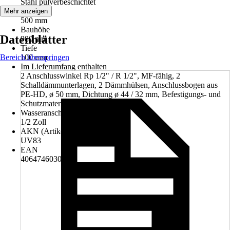
Stahl pulverbeschichtet
Breite
Mehr anzeigen
500 mm
Bauhöhe
Datenblätter
980 mm
Tiefe
Bereich überspringen
100 mm
Im Lieferumfang enthalten
2 Anschlusswinkel Rp 1/2" / R 1/2", MF-fähig, 2
Schalldämmunterlagen, 2 Dämmhülsen, Anschlussbogen aus
PE-HD, ø 50 mm, Dichtung ø 44 / 32 mm, Befestigungs- und
Schutzmaterial
Wasseranschluss
1/2 Zoll
AKN (Artikelkurznummer)
UV83
EAN
4064746030260