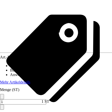
Art.-Nr.
12546962
Breite
:
500 mm
Bauhöhe
:
980 mm
Anwendungsbereich
:
Bidet
Mehr Artikeldetails
Menge (ST)
1 ST