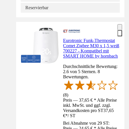
Reservierbar
Eurotronic Funk-Thermostat
Comet Zigbee M30 x 1,5 weiß
700227 - Kompatibel mit
SMART HOME by hornbach
Durchschnittliche Bewertung:
2.6 von 5 Sternen. 8
Bewertungen.
(
8
)
Preis — 37,65 € * Alle Preise
inkl. MwSt. und ggf. zzgl.
Versandkosten pro ST
37,65
€
*
/
ST
Bei Abnahme von 29 ST:
Preis — 24,65 € * Alle Preise