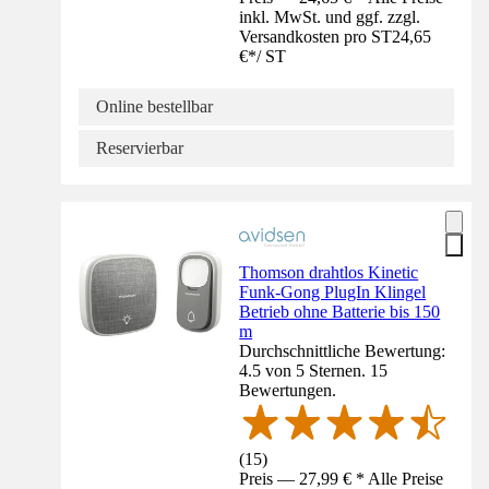
inkl. MwSt. und ggf. zzgl.
Versandkosten pro ST
24,65
€
*
/
ST
Online bestellbar
Reservierbar
Thomson drahtlos Kinetic
Funk-Gong PlugIn Klingel
Betrieb ohne Batterie bis 150
m
Durchschnittliche Bewertung:
4.5 von 5 Sternen. 15
Bewertungen.
(
15
)
Preis — 27,99 € * Alle Preise