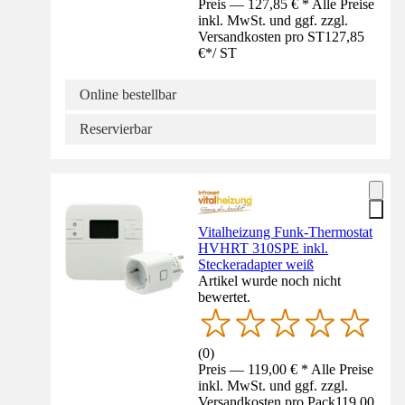
Preis — 127,85 € * Alle Preise
inkl. MwSt. und ggf. zzgl.
Versandkosten pro ST
127,85
€
*
/
ST
Online bestellbar
Reservierbar
Vitalheizung Funk-Thermostat
HVHRT 310SPE inkl.
Steckeradapter weiß
Artikel wurde noch nicht
bewertet.
(
0
)
Preis — 119,00 € * Alle Preise
inkl. MwSt. und ggf. zzgl.
Versandkosten pro Pack
119,00