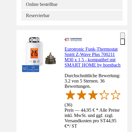
Online bestellbar
Reservierbar
Eurotronic Funk-Thermostat
Spirit Z-Wave Plus 700211
M30 x 1,5 - kompatibel mit
SMART HOME by hornbach
Durchschnittliche Bewertung:
3.2 von 5 Sternen. 36
Bewertungen.
(
36
)
Preis — 44,95 € * Alle Preise
inkl. MwSt. und ggf. zzgl.
Versandkosten pro ST
44,95
€
*
/
ST