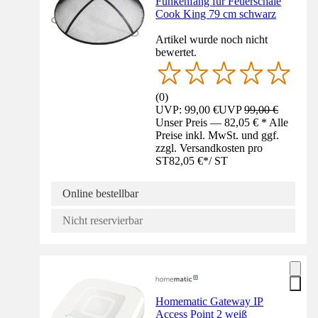
Funkenfang für Feuerschale
Cook King 79 cm schwarz
Artikel wurde noch nicht
bewertet.
(
0
)
UVP: 99,00 €
UVP
99,00 €
Unser Preis — 82,05 € * Alle
Preise inkl. MwSt. und ggf.
zzgl. Versandkosten pro
ST
82,05 €
*
/
ST
Online bestellbar
Nicht reservierbar
Homematic Gateway IP
Access Point 2 weiß