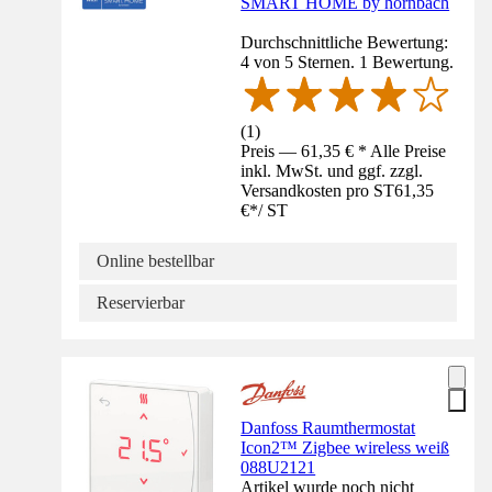
SMART HOME by hornbach
Durchschnittliche Bewertung:
4 von 5 Sternen. 1 Bewertung.
(
1
)
Preis — 61,35 € * Alle Preise
inkl. MwSt. und ggf. zzgl.
Versandkosten pro ST
61,35
€
*
/
ST
Online bestellbar
Reservierbar
Danfoss Raumthermostat
Icon2™ Zigbee wireless weiß
088U2121
Artikel wurde noch nicht