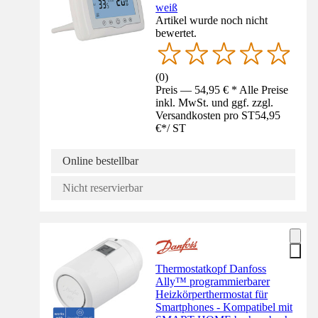
weiß
Artikel wurde noch nicht
bewertet.
(
0
)
Preis — 54,95 € * Alle Preise
inkl. MwSt. und ggf. zzgl.
Versandkosten pro ST
54,95
€
*
/
ST
Online bestellbar
Nicht reservierbar
Thermostatkopf Danfoss
Ally™ programmierbarer
Heizkörperthermostat für
Smartphones - Kompatibel mit