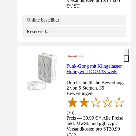
Versandkosten pro ST
15,00
€
*
/
ST
Online bestellbar
Reservierbar
Funk-Gong mit Klingeltaster
Honeywell DC313S weiß
Durchschnittliche Bewertung:
2 von 5 Sternen. 35
Bewertungen.
(
35
)
Preis — 30,99 € * Alle Preise
inkl. MwSt. und ggf. zzgl.
Versandkosten pro ST
30,99
€
*
/
ST