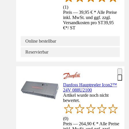
(
1
)
Preis — 39,95 € * Alle Preise
inkl. MwSt. und ggf. zzgl.
Versandkosten pro ST
39,95
€
*
/
ST
Online bestellbar
Reservierbar
Danfoss Hauptregler Icon2™
24V 088U2100
Artikel wurde noch nicht
bewertet.
(
0
)
Preis — 264,90 € * Alle Preise
inkl. MwSt. und ggf. zzgl.