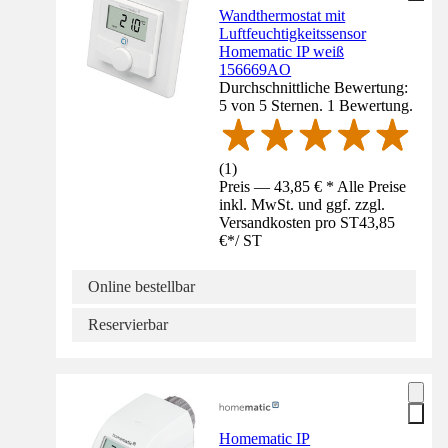
Wandthermostat mit
Luftfeuchtigkeitssensor
Homematic IP weiß
156669AO
Durchschnittliche Bewertung:
5 von 5 Sternen. 1 Bewertung.
(
1
)
Preis — 43,85 € * Alle Preise
inkl. MwSt. und ggf. zzgl.
Versandkosten pro ST
43,85
€
*
/
ST
Online bestellbar
Reservierbar
Homematic IP