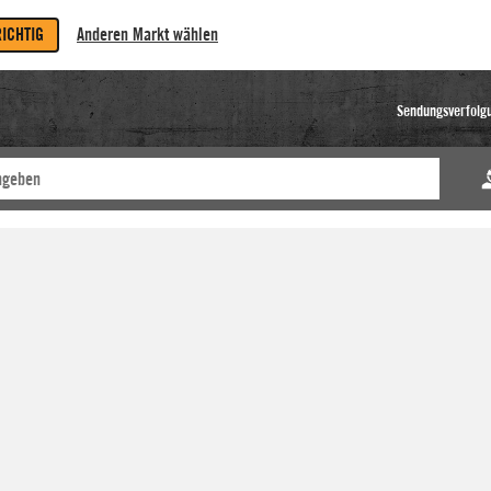
RICHTIG
Anderen Markt wählen
Sendungsverfolg