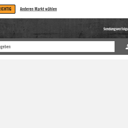
RICHTIG
Anderen Markt wählen
Sendungsverfolg