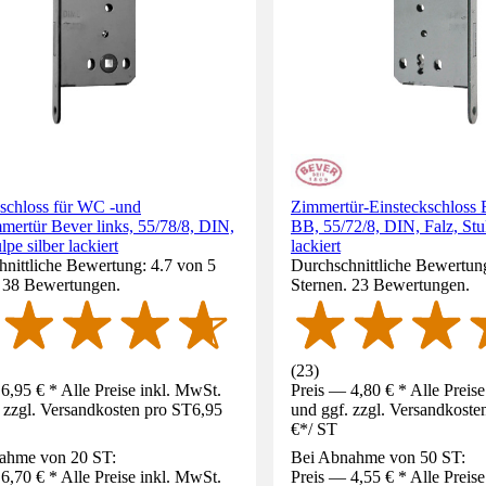
kschloss für WC -und
Zimmertür-Einsteckschloss B
ertür Bever links, 55/78/8, DIN,
BB, 55/72/8, DIN, Falz, Stul
lpe silber lackiert
lackiert
nittliche Bewertung: 4.7 von 5
Durchschnittliche Bewertung
. 38 Bewertungen.
Sternen. 23 Bewertungen.
(
23
)
6,95 € * Alle Preise inkl. MwSt.
Preis — 4,80 € * Alle Preis
 zzgl. Versandkosten pro ST
6,95
und ggf. zzgl. Versandkoste
€
*
/
ST
ahme von 20 ST:
Bei Abnahme von 50 ST:
6,70 € * Alle Preise inkl. MwSt.
Preis — 4,55 € * Alle Preis