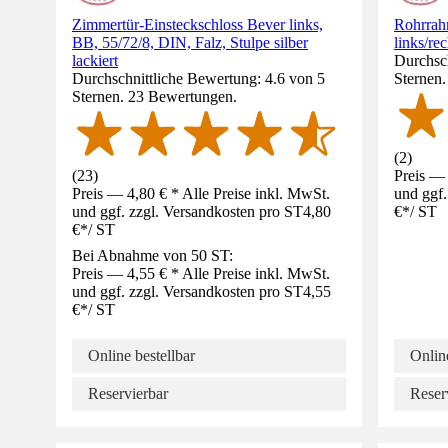
Zimmertür-Einsteckschloss Bever links,
Rohrrah
BB, 55/72/8, DIN, Falz, Stulpe silber
links/re
lackiert
Durchsch
Durchschnittliche Bewertung: 4.6 von 5
Sternen
Sternen. 23 Bewertungen.
(
2
)
(
23
)
Preis — 
Preis — 4,80 € * Alle Preise inkl. MwSt.
und ggf.
und ggf. zzgl. Versandkosten pro ST
4,80
€
*
/
ST
€
*
/
ST
Bei Abnahme von 50 ST:
Preis — 4,55 € * Alle Preise inkl. MwSt.
und ggf. zzgl. Versandkosten pro ST
4,55
€
*
/
ST
Online bestellbar
Online
Reservierbar
Reser