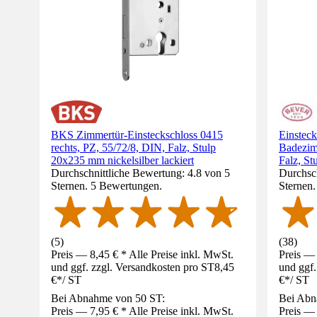
BKS Zimmertür-Einsteckschloss 0415
Einstec
rechts, PZ, 55/72/8, DIN, Falz, Stulp
Badezimm
20x235 mm nickelsilber lackiert
Falz, Stu
Durchschnittliche Bewertung: 4.8 von 5
Durchsch
Sternen. 5 Bewertungen.
Sternen
(
5
)
(
38
)
Preis — 8,45 € * Alle Preise inkl. MwSt.
Preis — 
und ggf. zzgl. Versandkosten pro ST
8,45
und ggf.
€
*
/
ST
€
*
/
ST
Bei Abnahme von 50 ST:
Bei Abn
Preis — 7,95 € * Alle Preise inkl. MwSt.
Preis — 