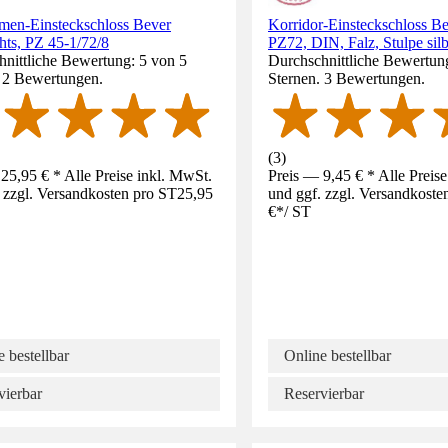
men-Einsteckschloss Bever
Korridor-Einsteckschloss Be
chts, PZ 45-1/72/8
PZ72, DIN, Falz, Stulpe silb
nittliche Bewertung: 5 von 5
Durchschnittliche Bewertun
. 2 Bewertungen.
Sternen. 3 Bewertungen.
(
3
)
25,95 € * Alle Preise inkl. MwSt.
Preis — 9,45 € * Alle Preis
 zzgl. Versandkosten pro ST
25,95
und ggf. zzgl. Versandkoste
€
*
/
ST
 bestellbar
Online bestellbar
vierbar
Reservierbar