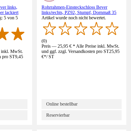
ver links,
Rohrrahmen-Einsteckschloss Bever
er lackiert
links/rechts, PZ92, Stumpf, Dornmaß 35
g: 5 von 5
Artikel wurde noch nicht bewertet.
(
0
)
Preis — 25,95 € * Alle Preise inkl. MwSt.
e inkl. MwSt.
und ggf. zzgl. Versandkosten pro ST
25,95
n pro ST
9,45
€
*
/
ST
Online bestellbar
Reservierbar