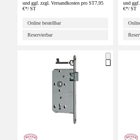
und ggf. zzgl. Versandkosten pro ST
7,95
und ggf.
€
*
/
ST
€
*
/
ST
Online bestellbar
Online
Reservierbar
Reser