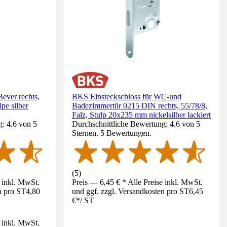
ever rechts,
BKS Einsteckschloss für WC-und
pe silber
Badezimmertür 0215 DIN rechts, 55/78/8,
Falz, Stulp 20x235 mm nickelsilber lackiert
: 4.6 von 5
Durchschnittliche Bewertung: 4.6 von 5
Sternen. 5 Bewertungen.
(
5
)
e inkl. MwSt.
Preis — 6,45 € * Alle Preise inkl. MwSt.
n pro ST
4,80
und ggf. zzgl. Versandkosten pro ST
6,45
€
*
/
ST
e inkl. MwSt.