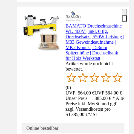
BAMATO Drechselmaschine
WL-460V | inkl. 6-tlg.
Drechselsatz | 550W Leistung |
M33 Geweindeaufnahme |
MK2 Konus | 153mm
Spitzenhöhe | Drechselbank
für Holz Werkstatt
Artikel wurde noch nicht
bewertet.
(
0
)
UVP: 564,00 €
UVP
564,00 €
Unser Preis — 385,00 € * Alle
Preise inkl. MwSt. und ggf.
zzgl. Versandkosten pro
ST
385,00 €
*
/
ST
Online bestellbar