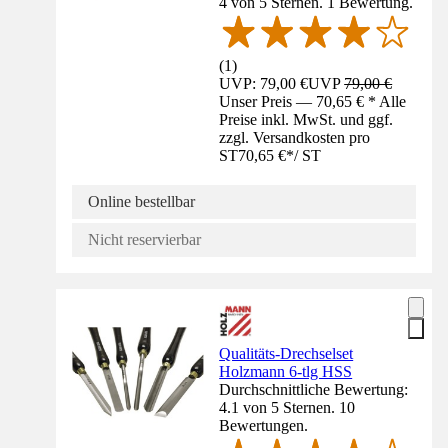
4 von 5 Sternen. 1 Bewertung.
(
1
)
UVP: 79,00 €
UVP
79,00 €
Unser Preis — 70,65 € * Alle
Preise inkl. MwSt. und ggf.
zzgl. Versandkosten pro
ST
70,65 €
*
/
ST
Online bestellbar
Nicht reservierbar
Qualitäts-Drechselset
Holzmann 6-tlg HSS
Durchschnittliche Bewertung:
4.1 von 5 Sternen. 10
Bewertungen.