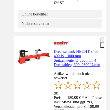
€
*
/
ST
Online bestellbar
Nicht reservierbar
Drechselbank HECHT 8400 –
400 W, 1000 mm
Spitzenweite, Ø 350 mm, 4
Drehzahlen, 890–2600 U/min
Artikel wurde noch nicht
bewertet.
(
0
)
Preis — 189,99 € * Alle Preise
inkl. MwSt. und ggf. zzgl.
Versandkosten pro ST
189,99