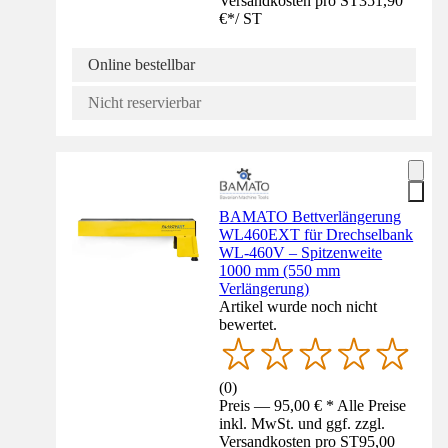
Versandkosten pro ST
351,90
€
*
/
ST
Online bestellbar
Nicht reservierbar
BAMATO Bettverlängerung
WL460EXT für Drechselbank
WL-460V – Spitzenweite
1000 mm (550 mm
Verlängerung)
Artikel wurde noch nicht
bewertet.
(
0
)
Preis — 95,00 € * Alle Preise
inkl. MwSt. und ggf. zzgl.
Versandkosten pro ST
95,00