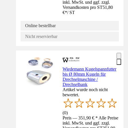
inkl. MwSt. und ggf. zzgl.
Versandkosten pro ST
51,80
€
*
/
ST
Online bestellbar
Nicht reservierbar
Wiedemann Kugelspannfutter
bis Ø 80mm Kugeln für
Drechselmaschine /
Drechselbank
Artikel wurde noch nicht
bewertet.
(
0
)
Preis — 351,90 € * Alle Preise
inkl. MwSt. und ggf. zzgl.