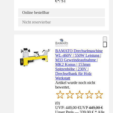
€
*
/
ST
Online bestellbar
Nicht reservierbar
BAMATO Drechselmaschine
WL-460V | 550W Leistung |
M33 Geweindeaufnahme |
MK2 Konus | 153mm
Spitzenhöhe | 230V |
Drechselbank für Holz
Werkstatt
Artikel wurde noch nicht
bewertet.
(
0
)
UVP: 449,00 €
UVP
449,00 €
Unser Preis — 339,00 € * Alle