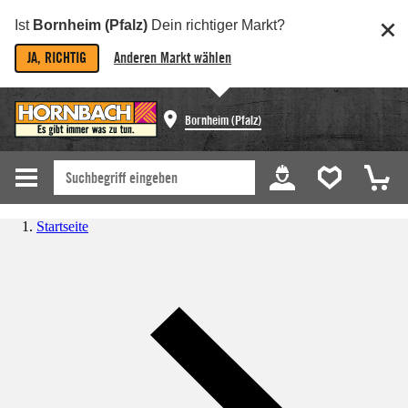
Ist
Bornheim (Pfalz)
Dein richtiger Markt?
JA, RICHTIG
Anderen Markt wählen
Bornheim (Pfalz)
Startseite