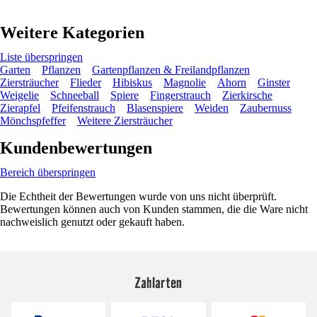
Weitere Kategorien
Liste überspringen
Garten
Pflanzen
Gartenpflanzen & Freilandpflanzen
Ziersträucher
Flieder
Hibiskus
Magnolie
Ahorn
Ginster
Weigelie
Schneeball
Spiere
Fingerstrauch
Zierkirsche
Zierapfel
Pfeifenstrauch
Blasenspiere
Weiden
Zaubernuss
Mönchspfeffer
Weitere Ziersträucher
Kundenbewertungen
Bereich überspringen
Die Echtheit der Bewertungen wurde von uns nicht überprüft.
Bewertungen können auch von Kunden stammen, die die Ware nicht
nachweislich genutzt oder gekauft haben.
Zahlarten