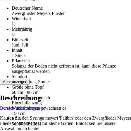
Deutscher Name
Zwergflieder Meyers Flieder
Winterhart
Ja
Mehrjährig
Ja
Blütezeit
Juni, Juli
Inhalt
1 Stück
Pflanzzeit
Solange der Boden nicht gefroren ist, kann diese Pflanze
ausgepflanzt werden
Standort
Halbschatten, Sonne
Mehr anzeigen
Größe ohne Topf
60 cm - 80 cm
Beschreibung
Anwendungsbereich
Einzelpflanzung
Bereich überspringen
Wuchshöhe ausgewachsen ca.
150 cm
Kaufen Sie den Syringa meyeri 'Palibin' oder den Zwergflieder Meyers
EAN
Flieder online. Perfekt für kleine Gärten. Entdecken Sie unsere
5400786510611
Auswahl noch heute!