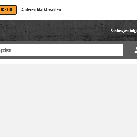
RICHTIG
Anderen Markt wählen
Sendungsverfolg