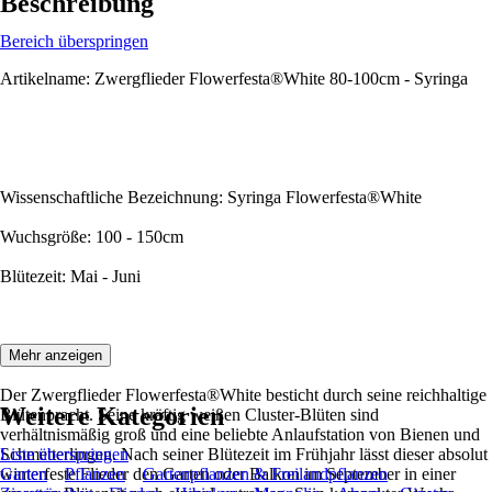
Beschreibung
Bereich überspringen
Artikelname: Zwergflieder Flowerfesta®White 80-100cm - Syringa
Wissenschaftliche Bezeichnung: Syringa Flowerfesta®White
Wuchsgröße: 100 - 150cm
Blütezeit: Mai - Juni
Beschreibung:
Mehr anzeigen
Der Zwergflieder Flowerfesta®White besticht durch seine reichhaltige
Weitere Kategorien
Blütenpracht. Seine kräftig weißen Cluster-Blüten sind
verhältnismäßig groß und eine beliebte Anlaufstation von Bienen und
Schmetterlingen. Nach seiner Blütezeit im Frühjahr lässt dieser absolut
Liste überspringen
winterfeste Flieder den Garten oder Balkon im September in einer
Garten
Pflanzen
Gartenpflanzen & Freilandpflanzen