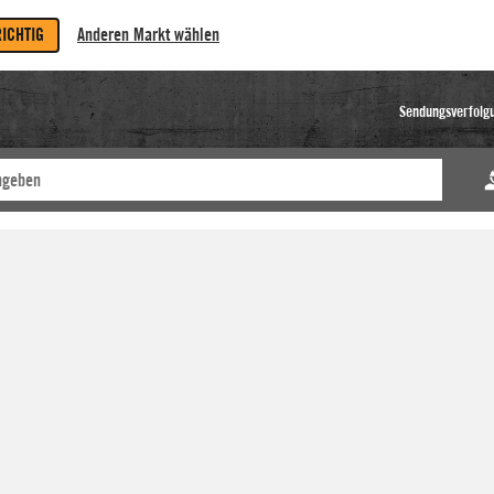
RICHTIG
Anderen Markt wählen
Sendungsverfolg