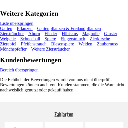
Weitere Kategorien
Liste überspringen
Garten
Pflanzen
Gartenpflanzen & Freilandpflanzen
Ziersträucher
Ahorn
Flieder
Hibiskus
Magnolie
Ginster
Weigelie
Schneeball
Spiere
Fingerstrauch
Zierkirsche
Zierapfel
Pfeifenstrauch
Blasenspiere
Weiden
Zaubernuss
Mönchspfeffer
Weitere Ziersträucher
Kundenbewertungen
Bereich überspringen
Die Echtheit der Bewertungen wurde von uns nicht überprüft.
Bewertungen können auch von Kunden stammen, die die Ware nicht
nachweislich genutzt oder gekauft haben.
Zahlarten