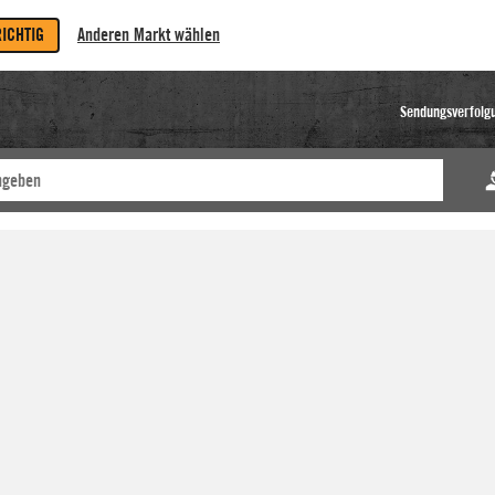
RICHTIG
Anderen Markt wählen
Sendungsverfolg