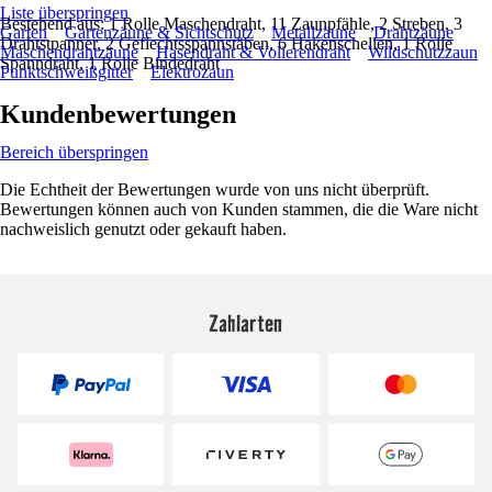
Liste überspringen
Bestehend aus: 1 Rolle Maschendraht, 11 Zaunpfähle, 2 Streben, 3
Garten
Gartenzäune & Sichtschutz
Metallzäune
Drahtzäune
Drahtstpanner, 2 Geflechtsspannstäben, 6 Hakenschellen, 1 Rolle
Maschendrahtzäune
Hasendraht & Volierendraht
Wildschutzzaun
Spanndraht, 1 Rolle Bindedraht
Punktschweißgitter
Elektrozaun
Kundenbewertungen
Bereich überspringen
Die Echtheit der Bewertungen wurde von uns nicht überprüft.
Bewertungen können auch von Kunden stammen, die die Ware nicht
nachweislich genutzt oder gekauft haben.
Zahlarten