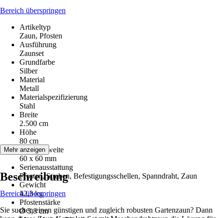
Bereich überspringen
Artikeltyp
Zaun, Pfosten
Ausführung
Zaunset
Grundfarbe
Silber
Material
Metall
Materialspezifizierung
Stahl
Breite
2.500 cm
Höhe
80 cm
Maschenweite
Mehr anzeigen
60 x 60 mm
Serienausstattung
Beschreibung
Pfosten, Streben, Befestigungsschellen, Spanndraht, Zaun
Gewicht
Bereich überspringen
42,3 kg
Pfostenstärke
Sie suchen einen günstigen und zugleich robusten Gartenzaun? Dann
Ø 3,8 cm