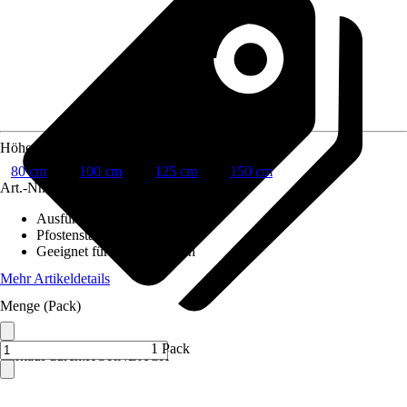
Höhe
80 cm
100 cm
125 cm
150 cm
Art.-Nr.
5721299
Ausführung
:
Zaunset
Pfostenstärke
:
Ø 3,8 cm
Geeignet für
:
Einbetonieren
Mehr Artikeldetails
Menge (Pack)
1 Pack
Verkauf durch:
HORNBACH