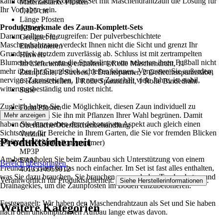
kann dieses Zaun-Komplett-Set mit Maschendrahtzaun die Lösung für
Materialstärke Pfosten
Ihr Vorhaben sein.
0,125 cm
Länge Pfosten
Produktmerkmale des Zaun-Komplett-Sets
125 cm
Darum sollten Sie zugreifen: Der pulverbeschichtete
Geeignet für
Maschendrahtzaun verdeckt Ihnen nicht die Sicht und grenzt Ihr
Einbetonieren
Grundstück trotzdem zuverlässig ab. Schluss ist mit zertrampelten
Hinweis
Blumenbeeten, wenn die Sprösslinge von nebenan ihren Fußball nicht
Im Lieferumfang enthalten: 1 Rolle Maschendraht, 11
mehr über Ihr Grundstück schießen können. Vergessen Sie außerdem
Zaunpfähle, 2 Streben, 3 Drahtspanner, 2 Geflechtsspannstäbe,
nerviges Zaunstreichen. Ihr neuer Zaun hält viele Jahre, ist stabil,
6 Hakenschellen, 1 Rolle Spanndraht, 1 Rolle Bindedraht
witterungsbeständig und rostet nicht.
Serie
-
Zugleich haben Sie die Möglichkeit, diesen Zaun individuell zu
Form Pfosten
gestalten, indem Sie ihn mit Pflanzen Ihrer Wahl begrünen. Damit
Mehr anzeigen
Rund
haben Sie dann neben dem dekorativen Aspekt auch gleich einen
Oberfläche/Oberflächenbehandlung
Sichtschutz für Bereiche in Ihrem Garten, die Sie vor fremden Blicken
Verzinkt
Produktsicherheit
schützen möchten.
AKN (Artikelkurznummer)
MP3P
Am besten holen Sie beim Zaunbau sich Unterstützung von einem
EAN
Bereich überspringen
Freund: Zu zweit ist das noch einfacher. Im Set ist fast alles enthalten,
4013514959012
was Sie dazu brauchen, Sie brauchen nur noch den Trockenbeton und
Verantwortlich für Produktsicherheit:
.
Siehe Herstellerinformationen
Drainagekies, um die Zaunpfosten im Boden einzubetonieren.
Festgenagelt: Wir haben den Maschendrahtzaun als Set und Sie haben
Weitere Kategorien
nach dem unkomplizierten Aufbau lange etwas davon.