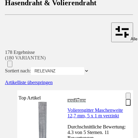
Hasendraht & Volierendraht
Alle
178 Ergebnisse
(180 VARIANTEN)
Sortiert nach:
Artikelliste überspringen
Top Artikel
Volierengitter Maschenweite
12,7 mm, 5 x 1 m verzinkt
Durchschnittliche Bewertung:
4.3 von 5 Sternen. 11
Bewertungen.