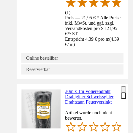
(
1
)
Preis — 21,95 € * Alle Preise
inkl. MwSt. und ggf. zzgl.
Versandkosten pro ST
21,95
€
*
/
ST
Entspricht 4,39 € pro m
(
4,39
€
/
m
)
Online bestellbar
Reservierbar
30m x 1m Volierendraht
Drahtgitter Schweissgitter
Drahtzaun Feuerverzinkt
Artikel wurde noch nicht
bewertet.