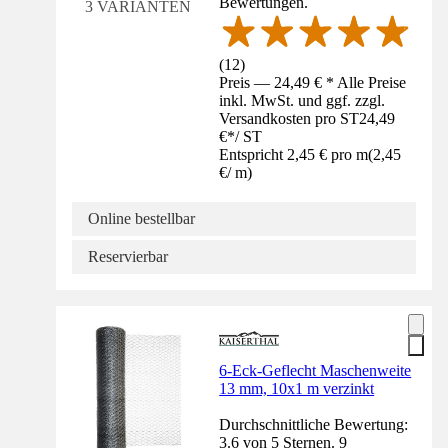
Bewertungen.
3 VARIANTEN
(
12
)
Preis — 24,49 € * Alle Preise
inkl. MwSt. und ggf. zzgl.
Versandkosten pro ST
24,49
€
*
/
ST
Entspricht 2,45 € pro m
(
2,45
€
/
m
)
Online bestellbar
Reservierbar
6-Eck-Geflecht Maschenweite
13 mm, 10x1 m verzinkt
Durchschnittliche Bewertung:
3.6 von 5 Sternen. 9