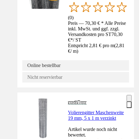
(
0
)
Preis — 70,30 € * Alle Preise
inkl. MwSt. und ggf. zzgl.
Versandkosten pro ST
70,30
€
*
/
ST
Entspricht 2,81 € pro m
(
2,81
€
/
m
)
Online bestellbar
Nicht reservierbar
Volierengitter Maschenweite
19 mm, 5 x 1 m verzinkt
Artikel wurde noch nicht
bewertet.