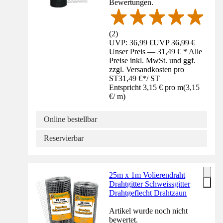
Bewertungen.
(
2
)
UVP: 36,99 €
UVP
36,99 €
Unser Preis — 31,49 € * Alle
Preise inkl. MwSt. und ggf.
zzgl. Versandkosten pro
ST
31,49 €
*
/
ST
Entspricht 3,15 € pro m
(
3,15
€
/
m
)
Online bestellbar
Reservierbar
25m x 1m Volierendraht
Drahtgitter Schweissgitter
Drahtgeflecht Drahtzaun
Artikel wurde noch nicht
bewertet.