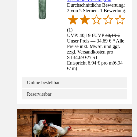
Durchschnittliche Bewertung:
2 von 5 Sternen. 1 Bewertung.
(
1
)
UVP: 40,19 €
UVP
40,19 €
Unser Preis — 34,69 € * Alle
Preise inkl. MwSt. und ggf.
zzgl. Versandkosten pro
ST
34,69 €
*
/
ST
Entspricht 6,94 € pro m
(
6,94
€
/
m
)
Online bestellbar
Reservierbar
Ratgeber