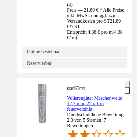
(
4
)
Preis — 21,89 € * Alle Preise
inkl. MwSt. und ggf. zzgl.
Versandkosten pro ST
21,89
€
*
/
ST
Entspricht 4,38 € pro m
(
4,38
€
/
m
)
Online bestellbar
Reservierbar
Volierengitter Maschenweite
12,7 mm, 25 x 1 m
feuerverzinkt
Durchschnittliche Bewertung:
2.3 von 5 Sternen. 7
Bewertungen.