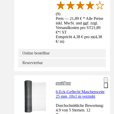
(
9
)
Preis — 21,89 € * Alle Preise
inkl. MwSt. und ggf. zzgl.
Versandkosten pro ST
21,89
€
*
/
ST
Entspricht 4,38 € pro m
(
4,38
€
/
m
)
Online bestellbar
Reservierbar
6-Eck-Geflecht Maschenweite
25 mm, 10x1 m verzinkt
Durchschnittliche Bewertung:
4.9 von 5 Sternen. 12