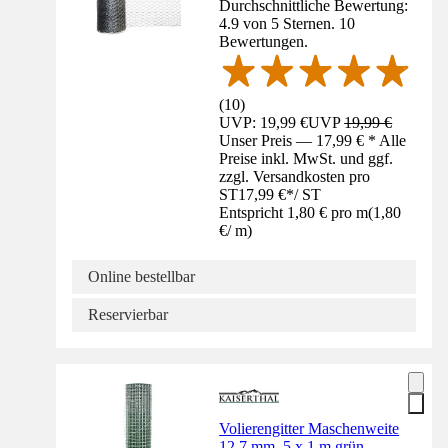
Durchschnittliche Bewertung:
4.9 von 5 Sternen. 10
Bewertungen.
(
10
)
UVP: 19,99 €
UVP
19,99 €
Unser Preis — 17,99 € * Alle
Preise inkl. MwSt. und ggf.
zzgl. Versandkosten pro
ST
17,99 €
*
/
ST
Entspricht 1,80 € pro m
(
1,80
€
/
m
)
Online bestellbar
Reservierbar
Volierengitter Maschenweite
12,7 mm, 5 x 1 m grün