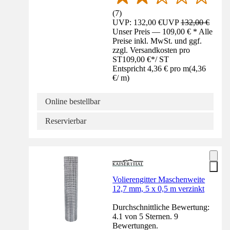
(
7
)
UVP: 132,00 €
UVP
132,00 €
Unser Preis — 109,00 € * Alle
Preise inkl. MwSt. und ggf.
zzgl. Versandkosten pro
ST
109,00 €
*
/
ST
Entspricht 4,36 € pro m
(
4,36
€
/
m
)
Online bestellbar
Reservierbar
Volierengitter Maschenweite
12,7 mm, 5 x 0,5 m verzinkt
Durchschnittliche Bewertung:
4.1 von 5 Sternen. 9
Bewertungen.