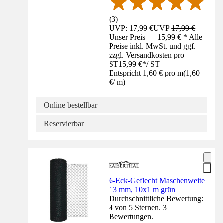
(
3
)
UVP: 17,99 €
UVP
17,99 €
Unser Preis — 15,99 € * Alle
Preise inkl. MwSt. und ggf.
zzgl. Versandkosten pro
ST
15,99 €
*
/
ST
Entspricht 1,60 € pro m
(
1,60
€
/
m
)
Online bestellbar
Reservierbar
6-Eck-Geflecht Maschenweite
13 mm, 10x1 m grün
Durchschnittliche Bewertung:
4 von 5 Sternen. 3
Bewertungen.