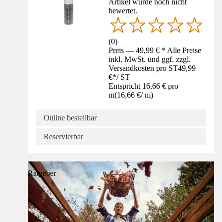
Artikel wurde noch nicht
bewertet.
(
0
)
Preis — 49,99 € * Alle Preise
inkl. MwSt. und ggf. zzgl.
Versandkosten pro ST
49,99
€
*
/
ST
Entspricht 16,66 € pro
m
(
16,66 €
/
m
)
Online bestellbar
Reservierbar
Ratgeber