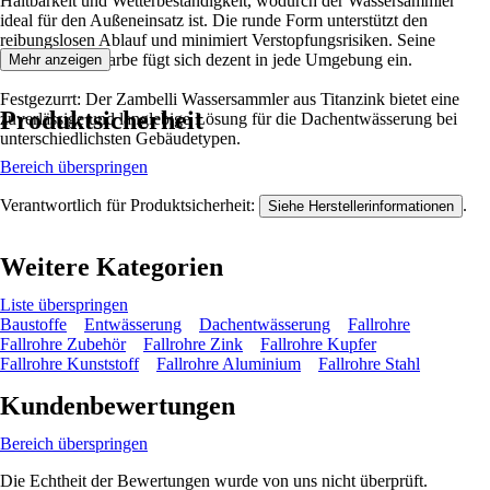
Haltbarkeit und Wetterbeständigkeit, wodurch der Wassersammler
ideal für den Außeneinsatz ist. Die runde Form unterstützt den
reibungslosen Ablauf und minimiert Verstopfungsrisiken. Seine
silberne Grundfarbe fügt sich dezent in jede Umgebung ein.
Mehr anzeigen
Festgezurrt: Der Zambelli Wassersammler aus Titanzink bietet eine
Produktsicherheit
zuverlässige und langlebige Lösung für die Dachentwässerung bei
unterschiedlichsten Gebäudetypen.
Bereich überspringen
Verantwortlich für Produktsicherheit:
.
Siehe Herstellerinformationen
Weitere Kategorien
Liste überspringen
Baustoffe
Entwässerung
Dachentwässerung
Fallrohre
Fallrohre Zubehör
Fallrohre Zink
Fallrohre Kupfer
Fallrohre Kunststoff
Fallrohre Aluminium
Fallrohre Stahl
Kundenbewertungen
Bereich überspringen
Die Echtheit der Bewertungen wurde von uns nicht überprüft.