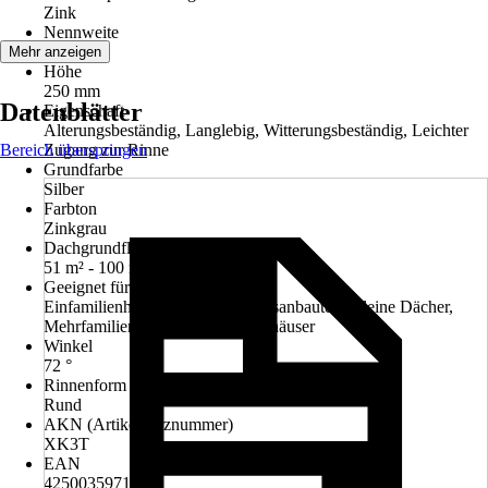
Zink
Nennweite
100 mm
Mehr anzeigen
Höhe
250 mm
Datenblätter
Eigenschaft
Alterungsbeständig, Langlebig, Witterungsbeständig, Leichter
Bereich überspringen
Zugang zur Rinne
Grundfarbe
Silber
Farbton
Zinkgrau
Dachgrundfläche bis
51 m² - 100 m²
Geeignet für
Einfamilienhäuser, Garagen, Hausanbauten, Kleine Dächer,
Mehrfamilienhäuser, Wochenendhäuser
Winkel
72 °
Rinnenform
Rund
AKN (Artikelkurznummer)
XK3T
EAN
4250035971073