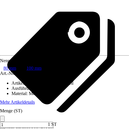
Nennweite
80 mm
100 mm
Art.-Nr.
10516681
Artikeltyp
:
Ablauf, Rohr, Formteil
Ausführung
:
Wassersammler
Material
:
Metall
Mehr Artikeldetails
Menge (ST)
1 ST
Verkauf durch:
HORNBACH