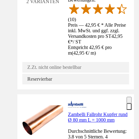
2 VARIANTEN
(
10
)
Preis — 42,95 € * Alle Preise
inkl. MwSt. und ggf. zzgl.
Versandkosten pro ST
42,95
€
*
/
ST
Entspricht 42,95 € pro
m
(
42,95 €
/
m
)
Z.Zt. nicht online bestellbar
Reservierbar
Zambelli Fallrohr Kupfer rund
Ø 80 mm L = 1000 mm
Durchschnittliche Bewertung:
3.8 von 5 Sternen. 4