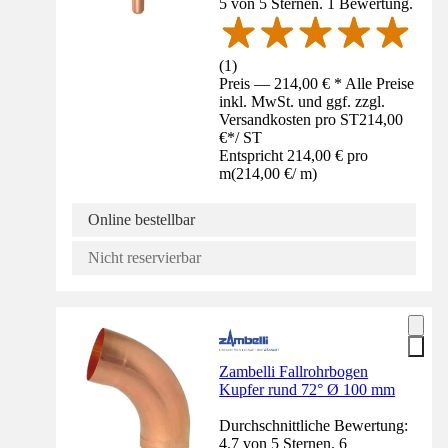
5 von 5 Sternen. 1 Bewertung.
(
1
)
Preis — 214,00 € * Alle Preise
inkl. MwSt. und ggf. zzgl.
Versandkosten pro ST
214,00
€
*
/
ST
Entspricht 214,00 € pro
m
(
214,00 €
/
m
)
Online bestellbar
Nicht reservierbar
Zambelli Fallrohrbogen
Kupfer rund 72° Ø 100 mm
Durchschnittliche Bewertung:
4.7 von 5 Sternen. 6