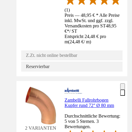
(
1
)
Preis — 48,95 € * Alle Preise
inkl. MwSt. und ggf. zzgl.
Versandkosten pro ST
48,95
€
*
/
ST
Entspricht 24,48 € pro
m
(
24,48 €
/
m
)
Z.Zt. nicht online bestellbar
Reservierbar
Zambelli Fallrohrbogen
Kupfer rund 72° Ø 80 mm
Durchschnittliche Bewertung:
5 von 5 Sternen. 3
Bewertungen.
2 VARIANTEN