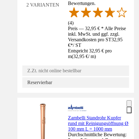
Bewertungen.
2 VARIANTEN
(
4
)
Preis — 32,95 € * Alle Preise
inkl. MwSt. und ggf. zzgl.
Versandkosten pro ST
32,95
€
*
/
ST
Entspricht 32,95 € pro
m
(
32,95 €
/
m
)
Z.Zt. nicht online bestellbar
Reservierbar
Zambelli Standrohr Kupfer
rund mit Reinigungsöffnung Ø
100 mm L = 1000 mm
Durchschnittliche Bewertung: