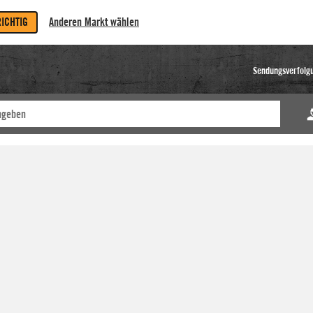
RICHTIG
Anderen Markt wählen
Sendungsverfolg