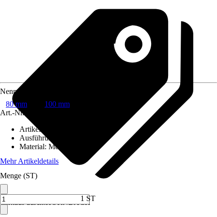
Nennweite
80 mm
100 mm
Art.-Nr.
6125318
Artikeltyp
:
Ablauf
Ausführung
:
Bogen
Material
:
Metall
Mehr Artikeldetails
Menge (ST)
1 ST
Verkauf durch:
HORNBACH