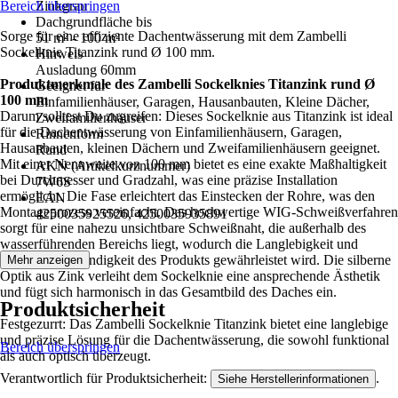
Bereich überspringen
Zinkgrau
Dachgrundfläche bis
Sorge für eine effiziente Dachentwässerung mit dem Zambelli
51 m² - 100 m²
Sockelknie Titanzink rund Ø 100 mm.
Hinweis
Ausladung 60mm
Produktmerkmale des Zambelli Sockelknies Titanzink rund Ø
Geeignet für
100 mm
Einfamilienhäuser, Garagen, Hausanbauten, Kleine Dächer,
Darum solltest Du zugreifen: Dieses Sockelknie aus Titanzink ist ideal
Zweifamilienhäuser
für die Dachentwässerung von Einfamilienhäusern, Garagen,
Rinnenform
Hausanbauten, kleinen Dächern und Zweifamilienhäusern geeignet.
Rund
Mit einer Nennweite von 100 mm bietet es eine exakte Maßhaltigkeit
AKN (Artikelkurznummer)
bei Durchmesser und Gradzahl, was eine präzise Installation
7W6S
ermöglicht. Die Fase erleichtert das Einstecken der Rohre, was den
EAN
Montageprozess vereinfacht. Das hochwertige WIG-Schweißverfahren
4250035925526, 4250035935891
sorgt für eine nahezu unsichtbare Schweißnaht, die außerhalb des
wasserführenden Bereichs liegt, wodurch die Langlebigkeit und
Witterungsbeständigkeit des Produkts gewährleistet wird. Die silberne
Mehr anzeigen
Optik aus Zink verleiht dem Sockelknie eine ansprechende Ästhetik
und fügt sich harmonisch in das Gesamtbild des Daches ein.
Produktsicherheit
Festgezurrt: Das Zambelli Sockelknie Titanzink bietet eine langlebige
und präzise Lösung für die Dachentwässerung, die sowohl funktional
Bereich überspringen
als auch optisch überzeugt.
Verantwortlich für Produktsicherheit:
.
Siehe Herstellerinformationen