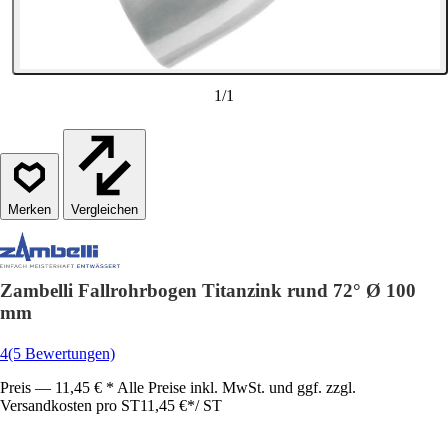
1
/
1
Vergleichen
Zambelli Fallrohrbogen Titanzink rund 72° Ø 100
mm
4
(5 Bewertungen)
Preis — 11,45 € * Alle Preise inkl. MwSt. und ggf. zzgl.
Versandkosten pro ST
11,45 €
*
/
ST