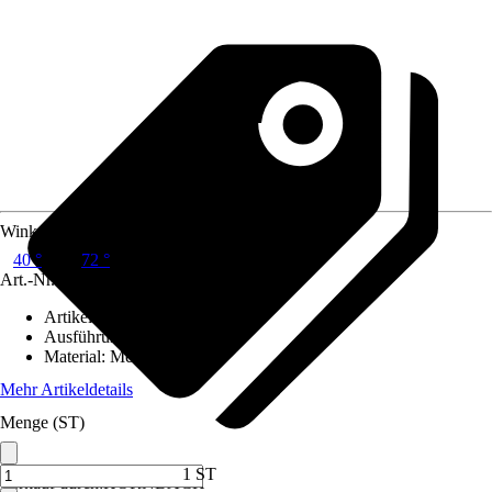
Winkel
40 °
72 °
Art.-Nr.
205050
Artikeltyp
:
Formteil
Ausführung
:
Bogen
Material
:
Metall
Mehr Artikeldetails
Menge (ST)
1 ST
Verkauf durch:
HORNBACH