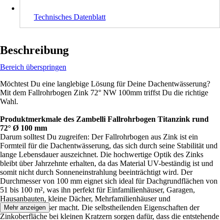
Technisches Datenblatt
Beschreibung
Bereich überspringen
Möchtest Du eine langlebige Lösung für Deine Dachentwässerung?
Mit dem Fallrohrbogen Zink 72° NW 100mm triffst Du die richtige
Wahl.
Produktmerkmale des Zambelli Fallrohrbogen Titanzink rund
72° Ø 100 mm
Darum solltest Du zugreifen: Der Fallrohrbogen aus Zink ist ein
Formteil für die Dachentwässerung, das sich durch seine Stabilität und
lange Lebensdauer auszeichnet. Die hochwertige Optik des Zinks
bleibt über Jahrzehnte erhalten, da das Material UV-beständig ist und
somit nicht durch Sonneneinstrahlung beeinträchtigt wird. Der
Durchmesser von 100 mm eignet sich ideal für Dachgrundflächen von
51 bis 100 m², was ihn perfekt für Einfamilienhäuser, Garagen,
Hausanbauten, kleine Dächer, Mehrfamilienhäuser und
Wochenendhäuser macht. Die selbstheilenden Eigenschaften der
Mehr anzeigen
Zinkoberfläche bei kleinen Kratzern sorgen dafür, dass die entstehende