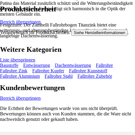
Patina das Material zusätzlich schützt und die Witterungsbeständigkeit
Produktsicherheit
erhöht. Der silberne Farbton fügt sich harmonisch in die Optik der
meisten Gebäude ein.
Bereich überspringen
Festgezurrt: Der Zambelli Fallrohrbogen Titanzink bietet eine
witterungs- und alterungsbeständige Lösung für eine effiziente und
Verantwortlich für Produktsicherheit:
.
Siehe Herstellerinformationen
langlebige Dachentwässerung.
Weitere Kategorien
Liste überspringen
Baustoffe
Entwässerung
Dachentwässerung
Fallrohre
Fallrohre Zink
Fallrohre Kupfer
Fallrohre Kunststoff
Fallrohre Aluminium
Fallrohre Stahl
Fallrohre Zubehör
Kundenbewertungen
Bereich überspringen
Die Echtheit der Bewertungen wurde von uns nicht überprüft.
Bewertungen können auch von Kunden stammen, die die Ware nicht
nachweislich genutzt oder gekauft haben.