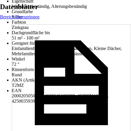
Eigenschaft
Datenblätter
Witterungsbeständig, Alterungsbeständig
Grundfarbe
Bereich überspringen
Silber
Farbton
Zinkgrau
Dachgrundfläche bis
51 m² - 100 m²
Geeignet für
Einfamilienhäuser, Garagen, Hausanbauten, Kleine Dächer,
Mehrfamilienhäuser, Wochenendhäuser
Winkel
72 °
Rinnenform
Rund
AKN (Artikelkurznummer)
T2MZ
EAN
2000205050006, 4020646100298, 4029971102649,
4250035939783