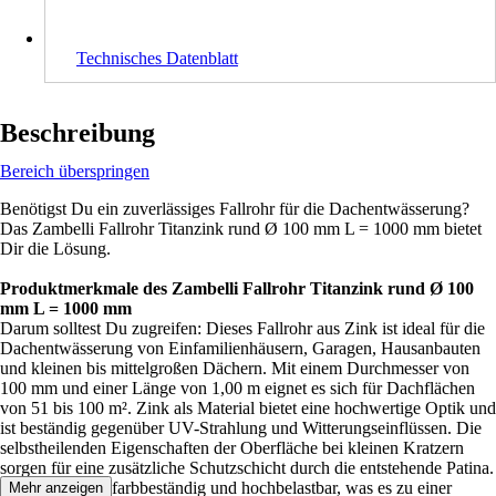
Technisches Datenblatt
Beschreibung
Bereich überspringen
Benötigst Du ein zuverlässiges Fallrohr für die Dachentwässerung?
Das Zambelli Fallrohr Titanzink rund Ø 100 mm L = 1000 mm bietet
Dir die Lösung.
Produktmerkmale des Zambelli Fallrohr Titanzink rund Ø 100
mm L = 1000 mm
Darum solltest Du zugreifen: Dieses Fallrohr aus Zink ist ideal für die
Dachentwässerung von Einfamilienhäusern, Garagen, Hausanbauten
und kleinen bis mittelgroßen Dächern. Mit einem Durchmesser von
100 mm und einer Länge von 1,00 m eignet es sich für Dachflächen
von 51 bis 100 m². Zink als Material bietet eine hochwertige Optik und
ist beständig gegenüber UV-Strahlung und Witterungseinflüssen. Die
selbstheilenden Eigenschaften der Oberfläche bei kleinen Kratzern
sorgen für eine zusätzliche Schutzschicht durch die entstehende Patina.
Das Fallrohr ist farbbeständig und hochbelastbar, was es zu einer
Mehr anzeigen