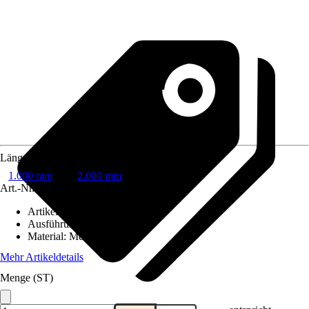
Länge
1.000 mm
2.000 mm
Art.-Nr.
205016
Artikeltyp
:
Rohr
Ausführung
:
Fallrohr
Material
:
Metall
Mehr Artikeldetails
Menge (ST)