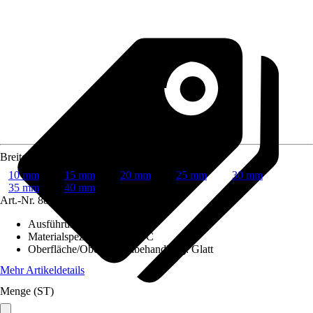
Breite
10 mm
15 mm
20 mm
25 mm
30 mm
35 mm
40 mm
Art.-Nr.
8829195
Ausführung
:
Winkelprofil
Materialspezifizierung
:
PVC
Oberfläche/Oberflächenbehandlung
:
Glatt
Mehr Artikeldetails
Menge (ST)