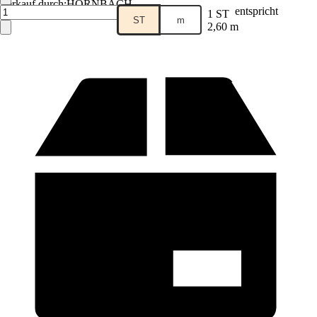
Verkauf durch:
HORNBACH
entspricht
1 ST
ST
m
2,60 m