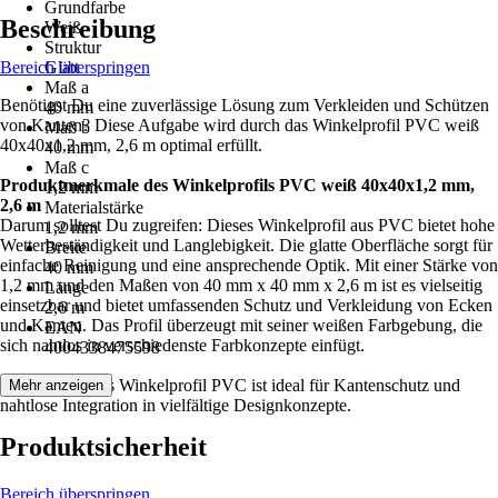
Grundfarbe
Beschreibung
Weiß
Struktur
Bereich überspringen
Glatt
Maß a
Benötigst Du eine zuverlässige Lösung zum Verkleiden und Schützen
40 mm
von Kanten? Diese Aufgabe wird durch das Winkelprofil PVC weiß
Maß b
40x40x1,2 mm, 2,6 m optimal erfüllt.
40 mm
Maß c
Produktmerkmale des Winkelprofils PVC weiß 40x40x1,2 mm,
1,2 mm
2,6 m
Materialstärke
Darum solltest Du zugreifen: Dieses Winkelprofil aus PVC bietet hohe
1,2 mm
Wetterbeständigkeit und Langlebigkeit. Die glatte Oberfläche sorgt für
Breite
einfache Reinigung und eine ansprechende Optik. Mit einer Stärke von
40 mm
1,2 mm und den Maßen von 40 mm x 40 mm x 2,6 m ist es vielseitig
Länge
einsetzbar und bietet umfassenden Schutz und Verkleidung von Ecken
2,6 m
und Kanten. Das Profil überzeugt mit seiner weißen Farbgebung, die
EAN
sich nahtlos in verschiedenste Farbkonzepte einfügt.
4004338475598
Festgezurrt: Das Winkelprofil PVC ist ideal für Kantenschutz und
Mehr anzeigen
nahtlose Integration in vielfältige Designkonzepte.
Produktsicherheit
Bereich überspringen