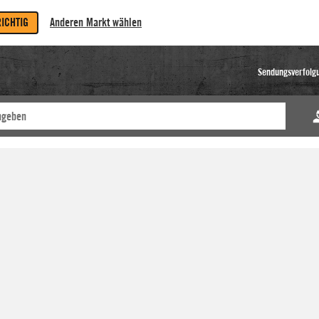
RICHTIG
Anderen Markt wählen
Sendungsverfolg