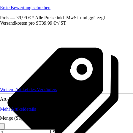
Erste Bewertung schreiben
Preis — 39,99 € * Alle Preise inkl. MwSt. und ggf. zzgl.
Versandkosten pro ST
39,99 €
*
/
ST
Weitere Artikel des Verkäufers
Art.-Nr.
12232414
Mehr Artikeldetails
Menge (ST)
1 ST