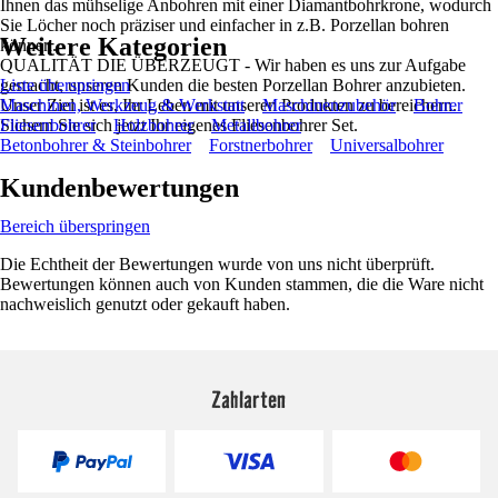
Ihnen das mühselige Anbohren mit einer Diamantbohrkrone, wodurch
Sie Löcher noch präziser und einfacher in z.B. Porzellan bohren
Weitere Kategorien
können.
QUALITÄT DIE ÜBERZEUGT - Wir haben es uns zur Aufgabe
gemacht, unseren Kunden die besten Porzellan Bohrer anzubieten.
Liste überspringen
Unser Ziel ist es, Ihr Leben mit unseren Produkten zu bereichern.
Maschinen, Werkzeug & Werkstatt
Maschinenzubehör
Bohrer
Sichern Sie sich jetzt Ihr eigenes Fliesenbohrer Set.
Fliesenbohrer
Holzbohrer
Metallbohrer
Betonbohrer & Steinbohrer
Forstnerbohrer
Universalbohrer
Kundenbewertungen
Bereich überspringen
Die Echtheit der Bewertungen wurde von uns nicht überprüft.
Bewertungen können auch von Kunden stammen, die die Ware nicht
nachweislich genutzt oder gekauft haben.
Zahlarten