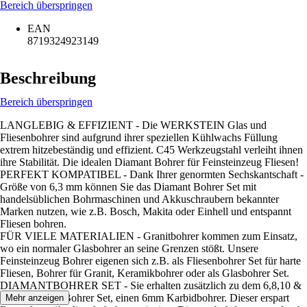
Bereich überspringen
EAN
8719324923149
Beschreibung
Bereich überspringen
LANGLEBIG & EFFIZIENT - Die WERKSTEIN Glas und
Fliesenbohrer sind aufgrund ihrer speziellen Kühlwachs Füllung
extrem hitzebeständig und effizient. C45 Werkzeugstahl verleiht ihnen
ihre Stabilität. Die idealen Diamant Bohrer für Feinsteinzeug Fliesen!
PERFEKT KOMPATIBEL - Dank Ihrer genormten Sechskantschaft -
Größe von 6,3 mm können Sie das Diamant Bohrer Set mit
handelsüblichen Bohrmaschinen und Akkuschraubern bekannter
Marken nutzen, wie z.B. Bosch, Makita oder Einhell und entspannt
Fliesen bohren.
FÜR VIELE MATERIALIEN - Granitbohrer kommen zum Einsatz,
wo ein normaler Glasbohrer an seine Grenzen stößt. Unsere
Feinsteinzeug Bohrer eigenen sich z.B. als Fliesenbohrer Set für harte
Fliesen, Bohrer für Granit, Keramikbohrer oder als Glasbohrer Set.
DIAMANTBOHRER SET - Sie erhalten zusätzlich zu dem 6,8,10 &
12mm Fliesen Bohrer Set, einen 6mm Karbidbohrer. Dieser erspart
Mehr anzeigen