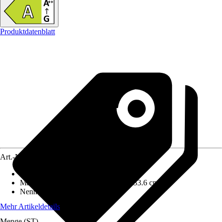
Produktdatenblatt
Art.-Nr.
12648473
Ausführung
:
Werkstattofen
Maße (BxHxT)
:
44.1 cm x 75 cm x 33.6 cm
Nennwärmeleistung
:
6 kW
Mehr Artikeldetails
Menge (ST)