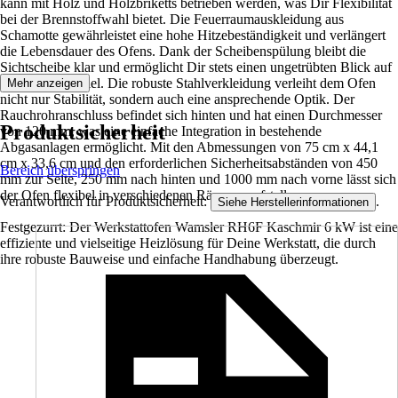
kann mit Holz und Holzbriketts betrieben werden, was Dir Flexibilität
bei der Brennstoffwahl bietet. Die Feuerraumauskleidung aus
Schamotte gewährleistet eine hohe Hitzebeständigkeit und verlängert
die Lebensdauer des Ofens. Dank der Scheibenspülung bleibt die
Sichtscheibe klar und ermöglicht Dir stets einen ungetrübten Blick auf
das Flammenspiel. Die robuste Stahlverkleidung verleiht dem Ofen
Mehr anzeigen
nicht nur Stabilität, sondern auch eine ansprechende Optik. Der
Rauchrohranschluss befindet sich hinten und hat einen Durchmesser
Produktsicherheit
von 120 mm, was eine einfache Integration in bestehende
Abgasanlagen ermöglicht. Mit den Abmessungen von 75 cm x 44,1
cm x 33,6 cm und den erforderlichen Sicherheitsabständen von 450
Bereich überspringen
mm zur Seite, 250 mm nach hinten und 1000 mm nach vorne lässt sich
der Ofen flexibel in verschiedenen Räumen aufstellen.
Verantwortlich für Produktsicherheit:
.
Siehe Herstellerinformationen
Festgezurrt: Der Werkstattofen Wamsler RH6F Kaschmir 6 kW ist eine
effiziente und vielseitige Heizlösung für Deine Werkstatt, die durch
ihre robuste Bauweise und einfache Handhabung überzeugt.