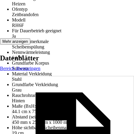
Heizen
Ofentyp
Zeitbrandofen
Modell
RH6F
Für Dauerbetrieb geeignet
Ja
Leistungsmerkmale
Mehr anzeigen
Scheibenspülung
Nennwärmeleistung
Datenblätter
6 kW
Grundfarbe Korpus
Bereich überspringen
Schwarz
Material Verkleidung
Stahl
Grundfarbe Verkleidung
Grau
Rauchrohranschluss
Hinten
Maße (BxHxT)
44.1 cm x 75 cm x 33.6 cm
Abstand (seite/hinten/vorne)
450 mm x 250 mm x 1000 mm
Höhe sichtbares Scheibenmaß
19 cm