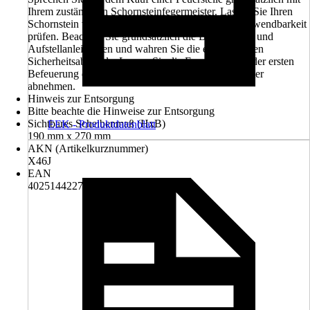
Ihrem zuständigen Schornsteinfegermeister. Lassen Sie Ihren
Schornstein vor dem Einbau der Feuerstelle auf Verwendbarkeit
prüfen. Beachten Sie grundsätzlich die Bedienungs- und
Aufstellanleitungen und wahren Sie die erforderlichen
Sicherheitsabstände. Lassen Sie die Feuerstelle vor der ersten
Befeuerung durch den Bezirksschornsteinfegermeister
abnehmen.
Hinweis zur Entsorgung
Bitte beachte die Hinweise zur Entsorgung
Sichtbares Scheibenmaß (HxB)
EEK - Produktdatenblatt
190 mm x 270 mm
AKN (Artikelkurznummer)
X46J
EAN
4025144227195