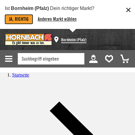
Ist
Bornheim (Pfalz)
Dein richtiger Markt?
JA, RICHTIG
Anderen Markt wählen
Bornheim (Pfalz)
Startseite