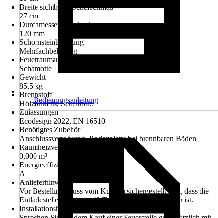
Breite sichtbares Scheibenmaß
27 cm
Durchmesser Rauchrohr
120 mm
Schornsteinbelegung
Mehrfachbelegung
Feuerraumauskleidung
Schamotte
Gewicht
85,5 kg
Brennstoff
Bedienungsanleitung
Holzbriketts, Scheitholz
Zulassungen
Ecodesign 2022, EN 16510
Benötigtes Zubehör
Anschlussverrohrung, Bodenplatte bei brennbaren Böden
Raumheizvermögen
0,000 m³
Energieeffizienzklasse
A
Anlieferhinweis
Vor Bestellung muss vom Kunden sichergestellt sein, dass die
Entladestelle mit einem 40 Tonnen - LKW erreichbar ist.
Installationshinweis
Sprechen Sie vor dem Kauf einer Feuerstelle grundsätzlich mit