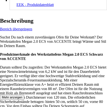
EEK - Produktdatenblatt
Beschreibung
Bereich überspringen
Suchst Du nach einem zuverlässigen Ofen für Deine Werkstatt? Der
Werkstattofen Megan 2.0 ECS von ACCENTE bringt Wärme und Stil
in Deinen Raum.
Produktmerkmale des Werkstattofens Megan 2.0 ECS Schwarz
von ACCENTE
Darum solltest Du zugreifen: Der Werkstattofen Megan 2.0 ECS bietet
eine Nennwärmeleistung von 6,2 kW und ist für den Dauerbetrieb
geeignet. Er verfügt über eine hochwertige Stahlverkleidung und eine
Spezialscheramik-Feuerraumauskleidung. Mit einer
Energieeffizienzklasse von A+ heizt er effizient Deinen Raum mit
einem Raumheizvermögen von 88 m³. Der Ofen ist für die Nutzung
mit Holz als Brennstoff ausgelegt und hat einen Rauchrohranschluss
hinten mit einem Durchmesser von 120 mm. Die erforderlichen
Mehr anzeigen
Sicherheitsabstände betragen: hinten 50 cm, seitlich 50 cm, vorne 80
cm. Vor dem Einbau solltest Du Deinen Schornstein auf