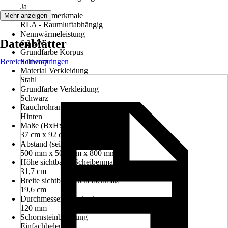
Ja
Leistungsmerkmale
Mehr anzeigen
RLA - Raumluftabhängig
Nennwärmeleistung
Datenblätter
6,2 kW
Grundfarbe Korpus
Bereich überspringen
Schwarz
Material Verkleidung
Stahl
Grundfarbe Verkleidung
Schwarz
Rauchrohranschluss
Hinten
Maße (BxHxT)
37 cm x 92 cm x 37 cm
Abstand (seite/hinten/vorne)
500 mm x 500 mm x 800 mm
Höhe sichtbares Scheibenmaß
31,7 cm
Breite sichtbares Scheibenmaß
19,6 cm
Durchmesser Rauchrohr
120 mm
Schornsteinbelegung
Einfachbelegung