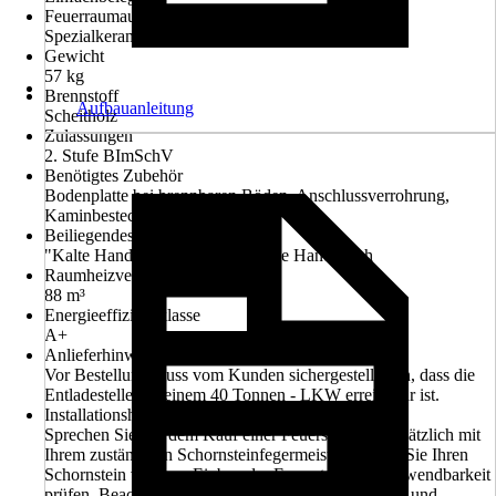
Feuerraumauskleidung
Spezialkeramik
Gewicht
57 kg
Brennstoff
Aufbauanleitung
Scheitholz
Zulassungen
2. Stufe BImSchV
Benötigtes Zubehör
Bodenplatte bei brennbaren Böden, Anschlussverrohrung,
Kaminbesteck
Beiliegendes Zubehör
"Kalte Hand" statt Hitzebeständige Handschuh
Raumheizvermögen
88 m³
Energieeffizienzklasse
A+
Anlieferhinweis
Vor Bestellung muss vom Kunden sichergestellt sein, dass die
Entladestelle mit einem 40 Tonnen - LKW erreichbar ist.
Installationshinweis
Sprechen Sie vor dem Kauf einer Feuerstelle grundsätzlich mit
Ihrem zuständigen Schornsteinfegermeister. Lassen Sie Ihren
Schornstein vor dem Einbau der Feuerstelle auf Verwendbarkeit
prüfen. Beachten Sie grundsätzlich die Bedienungs- und