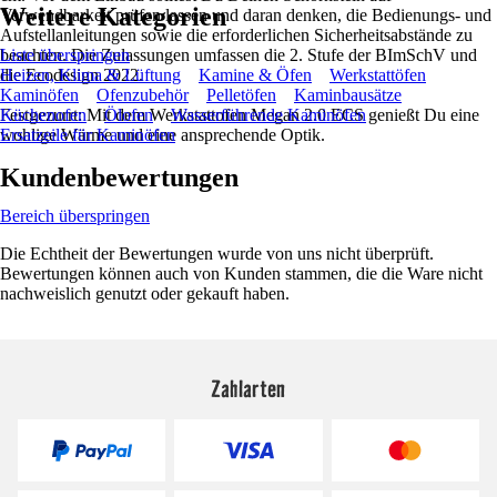
Weitere Kategorien
Verwendbarkeit prüfen lassen und daran denken, die Bedienungs- und
Aufstellanleitungen sowie die erforderlichen Sicherheitsabstände zu
beachten. Die Zulassungen umfassen die 2. Stufe der BImSchV und
Liste überspringen
die Ecodesign 2022.
Heizen, Klima & Lüftung
Kamine & Öfen
Werkstattöfen
Kaminöfen
Ofenzubehör
Pelletöfen
Kaminbausätze
Festgezurrt: Mit dem Werkstattofen Megan 2.0 ECS genießt Du eine
Küchenofen
Ölofen
Wasserführende Kaminöfen
wohlige Wärme und eine ansprechende Optik.
Ersatzeile für Kaminöfen
Kundenbewertungen
Bereich überspringen
Die Echtheit der Bewertungen wurde von uns nicht überprüft.
Bewertungen können auch von Kunden stammen, die die Ware nicht
nachweislich genutzt oder gekauft haben.
Zahlarten