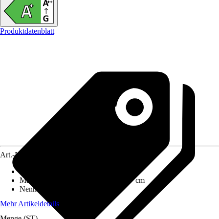
Produktdatenblatt
Art.-Nr.
10625566
Ausführung
:
Werkstattofen
Maße (BxHxT)
:
37 cm x 92 cm x 37 cm
Nennwärmeleistung
:
6,2 kW
Mehr Artikeldetails
Menge (ST)