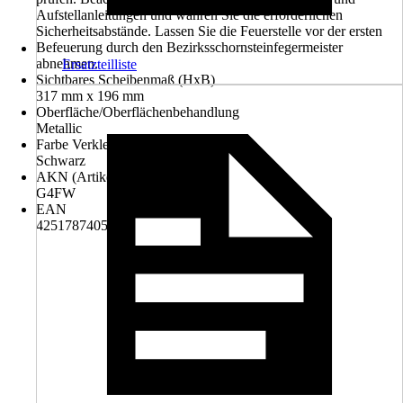
Aufstellanleitungen und wahren Sie die erforderlichen
Sicherheitsabstände. Lassen Sie die Feuerstelle vor der ersten
Befeuerung durch den Bezirksschornsteinfegermeister
abnehmen.
Ersatzteilliste
Sichtbares Scheibenmaß (HxB)
317 mm x 196 mm
Oberfläche/Oberflächenbehandlung
Metallic
Farbe Verkleidung
Schwarz
AKN (Artikelkurznummer)
G4FW
EAN
4251787405731