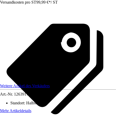
Versandkosten pro ST
99,99 €
*
/
ST
Weitere Artikel des Verkäufers
Art.-Nr.
12639173
Standort
:
Halbschatten
Mehr Artikeldetails