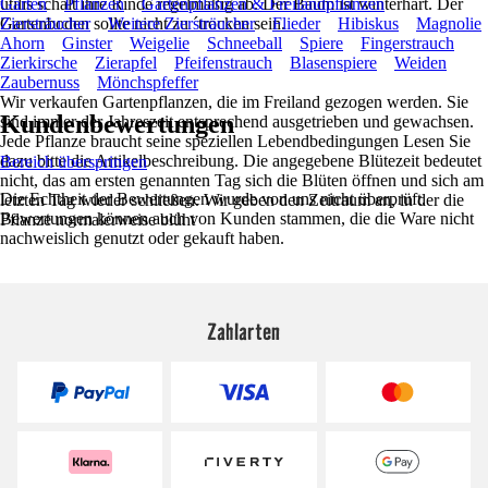
utilis schält ihre Rinde regelmäßig ab. Der Baum ist winterhart. Der
Garten
Pflanzen
Gartenpflanzen & Freilandpflanzen
Gartenboden sollte nicht zu ´trocken sein.
Ziersträucher
Weitere Ziersträucher
Flieder
Hibiskus
Magnolie
Ahorn
Ginster
Weigelie
Schneeball
Spiere
Fingerstrauch
Zierkirsche
Zierapfel
Pfeifenstrauch
Blasenspiere
Weiden
Zaubernuss
Mönchspfeffer
Wir verkaufen Gartenpflanzen, die im Freiland gezogen werden. Sie
Kundenbewertungen
sind immer der Jahreszeit entsprechend ausgetrieben und gewachsen.
Jede Pflanze braucht seine speziellen Lebendbedingungen Lesen Sie
dazu bitte die Artikelbeschreibung. Die angegebene Blütezeit bedeutet
Bereich überspringen
nicht, das am ersten genannten Tag sich die Blüten öffnen und sich am
Die Echtheit der Bewertungen wurde von uns nicht überprüft.
letzten Tag wieder schließen. Wir geben den Zeitraum an, in der die
Bewertungen können auch von Kunden stammen, die die Ware nicht
Pflanze normalerweise blüht
nachweislich genutzt oder gekauft haben.
Zahlarten