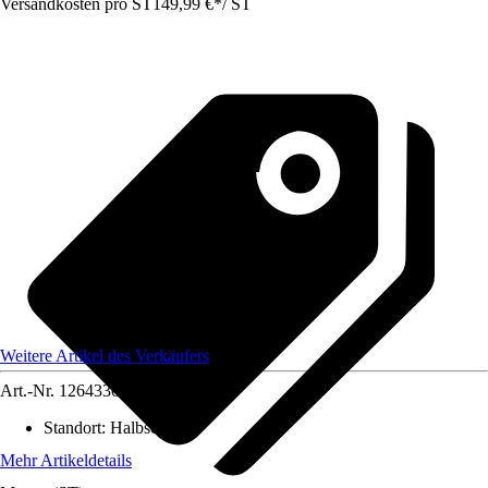
Versandkosten pro ST
149,99 €
*
/
ST
Weitere Artikel des Verkäufers
Art.-Nr.
12643303
Standort
:
Halbschatten
Mehr Artikeldetails