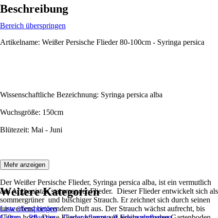
Beschreibung
Bereich überspringen
Artikelname: Weißer Persische Flieder 80-100cm - Syringa persica
Wissenschaftliche Bezeichnung: Syringa persica alba
Wuchsgröße: 150cm
Blütezeit: Mai - Juni
Beschreibung:
Mehr anzeigen
Der Weißer Persische Flieder, Syringa persica alba, ist ein vermutlich
Weitere Kategorien
aus Afghanistan stammender Flieder. Dieser Flieder entwickelt sich als
sommergrüner und buschiger Strauch. Er zeichnet sich durch seinen
umwerfend betörendem Duft aus. Der Strauch wächst aufrecht, bis
Liste überspringen
150cm hoch. Diese Flieder kommt auf jedem normalen Gartenboden
Garten
Pflanzen
Gartenpflanzen & Freilandpflanzen