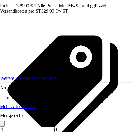
Preis — 329,99 € * Alle Preise inkl. MwSt. und ggf. zzgl.
Versandkosten pro ST
329,99 €
*
/
ST
Weitere Artikel des Verkäufers
Art.-Nr.
12578454
Maße (BxHxT)
:
90 x47 x195
Mehr Artikeldetails
Menge (ST)
1 ST