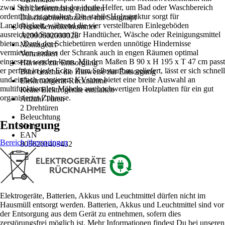
zwei Schiebetüren ist der ideale Helfer, um Bad oder Waschbereich
Im Lieferumfang enthalten
ordentlich zu gestalten. Die stabile Holzstruktur sorgt für
Duschkabinenabzieher mit Saugnapf
Langlebigkeit, während die vier verstellbaren Einlegeböden
Herstellerartikelnummer
ausreichend Stauraum für Handtücher, Wäsche oder Reinigungsmittel
A2090602000028
bieten. Dank der Schiebetüren werden unnötige Hindernisse
Montageart
vermieden, sodass der Schrank auch in engen Räumen optimal
Vormontiert
eingesetzt werden kann. Mit den Maßen B 90 x H 195 x T 47 cm passt
Hinweis zur Entsorgung
er perfekt in jede Ecke. Zum Selbstaufbau geliefert, lässt er sich schnell
Bitte beachte die Hinweise zur Entsorgung
und einfach montieren. KVstore bietet eine breite Auswahl an
Elektroaltgerät-Rücknahme
multifunktionalen Möbeln aus hochwertigen Holzplatten für ein gut
Keine Elektrogeräte enthalten
organisiertes Zuhause.
Anzahl Türen
2 Drehtüren
Beleuchtung
Entsorgung
Nein
EAN
Bereich überspringen
8056201403432
Elektrogeräte, Batterien, Akkus und Leuchtmittel dürfen nicht im
Hausmüll entsorgt werden. Batterien, Akkus und Leuchtmittel sind vor
der Entsorgung aus dem Gerät zu entnehmen, sofern dies
zerstörungsfrei möglich ist. Mehr Informationen findest Du bei unseren