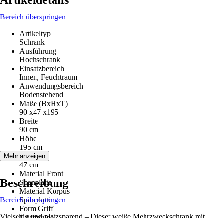
Artikeldetails
Bereich überspringen
Artikeltyp
Schrank
Ausführung
Hochschrank
Einsatzbereich
Innen, Feuchtraum
Anwendungsbereich
Bodenstehend
Maße (BxHxT)
90 x47 x195
Breite
90 cm
Höhe
195 cm
Tiefe
Mehr anzeigen
47 cm
Material Front
Beschreibung
Spanplatte
Material Korpus
Bereich überspringen
Spanplatte
Form Griff
Vielseitig und platzsparend – Dieser weiße Mehrzweckschrank mit
Griffmulde