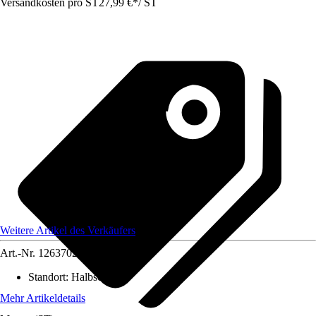
Versandkosten pro ST
27,99 €
*
/
ST
Weitere Artikel des Verkäufers
Art.-Nr.
12637020
Standort
:
Halbschatten
Mehr Artikeldetails