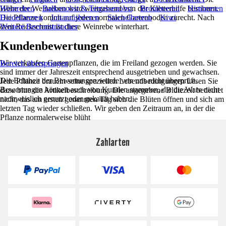
Höhe der Weinreben wird weitgehend von der Kletterhilfe bestimmt.
Weinreben
Balkonobst & Terrassenobst
Brombeeren
Himbeeren
Die Pflanze kommt auf jeden normalen Gartenboden zurecht. Nach
Heidelbeeren
Johannisbeeren
Stachelbeeren
Kiwi
dem Rückschnitt ist diese Weinrebe winterhart.
Weitere Beerensträucher
Kundenbewertungen
Wir verkaufen Gartenpflanzen, die im Freiland gezogen werden. Sie
Bereich überspringen
sind immer der Jahreszeit entsprechend ausgetrieben und gewachsen.
Die Echtheit der Bewertungen wurde von uns nicht überprüft.
Jede Pflanze braucht seine speziellen Lebendbedingungen Lesen Sie
Bewertungen können auch von Kunden stammen, die die Ware nicht
dazu bitte die Artikelbeschreibung. Die angegebene Blütezeit bedeutet
nachweislich genutzt oder gekauft haben.
nicht, das am ersten genannten Tag sich die Blüten öffnen und sich am
letzten Tag wieder schließen. Wir geben den Zeitraum an, in der die
Pflanze normalerweise blüht
Zahlarten