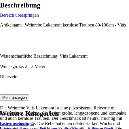
Beschreibung
Bereich überspringen
Artikelname: Weinrebe Lakemont kernlose Trauben 80-100cm - Vitis
Wissenschaftliche Bezeichnung: Vitis Lakemont
Wuchsgröße: 2 - 3 Meter
Blütezeit:
Beschreibung:
Mehr anzeigen
Die Weinrebe Vitis Lakemont ist eine pilzresistente Rebsorte mit
Weitere Kategorien
hellengrünen Trauben. Sie besitzt große, langgezogene und kompakte
und auch kernlose Trauben. Der Geschmack ist neutral-fruchtig mit
harmonischer Süße. Die Rebe hat einen relativ starken Wuchs und
Liste überspringen
bringt einen guten und sicheren Ertrag. Sie gilt als Pilzresistent. Die
Garten
Pflanzen
Obst, Gemüse & Kräuter
Beerensträucher