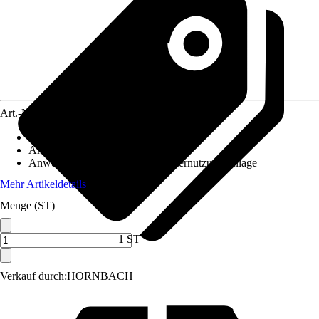
Art.-Nr.
5707172
Ausführung
:
Filterkartusche
Anwendung
:
Filterung, Reinigung
Anwendungsbereich
:
Regenwassernutzungsanlage
Mehr Artikeldetails
Menge (ST)
1 ST
Verkauf durch:
HORNBACH