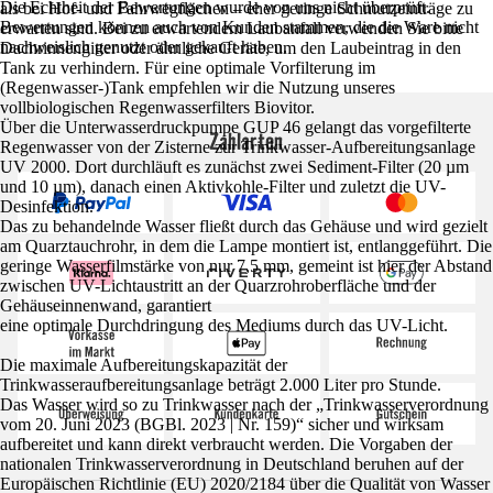
Die Echtheit der Bewertungen wurde von uns nicht überprüft.
als bei Hof- und Fahrwegflächen – eher geringe Schmutzeinträge zu
Bewertungen können auch von Kunden stammen, die die Ware nicht
erwarten sind. Bei zu erwartendem Laubanfall verwenden Sie bitte
nachweislich genutzt oder gekauft haben.
Dachrinnengitter oder ähnliche Geräte, um den Laubeintrag in den
Tank zu verhindern. Für eine optimale Vorfilterung im
(Regenwasser-)Tank empfehlen wir die Nutzung unseres
vollbiologischen Regenwasserfilters Biovitor.
Über die Unterwasserdruckpumpe GUP 46 gelangt das vorgefilterte
Zahlarten
Regenwasser von der Zisterne zur Trinkwasser-Aufbereitungsanlage
UV 2000. Dort durchläuft es zunächst zwei Sediment-Filter (20 µm
und 10 µm), danach einen Aktivkohle-Filter und zuletzt die UV-
Desinfektion.
Das zu behandelnde Wasser fließt durch das Gehäuse und wird gezielt
am Quarztauchrohr, in dem die Lampe montiert ist, entlanggeführt. Die
geringe Wasserfilmstärke von nur 7,5 mm, gemeint ist hier der Abstand
zwischen UV-Lichtaustritt an der Quarzrohroberfläche und der
Gehäuseinnenwand, garantiert
eine optimale Durchdringung des Mediums durch das UV-Licht.
Die maximale Aufbereitungskapazität der
Trinkwasseraufbereitungsanlage beträgt 2.000 Liter pro Stunde.
Das Wasser wird so zu Trinkwasser nach der „Trinkwasserverordnung
vom 20. Juni 2023 (BGBl. 2023 | Nr. 159)“ sicher und wirksam
aufbereitet und kann direkt verbraucht werden. Die Vorgaben der
nationalen Trinkwasserverordnung in Deutschland beruhen auf der
Europäischen Richtlinie (EU) 2020/2184 über die Qualität von Wasser