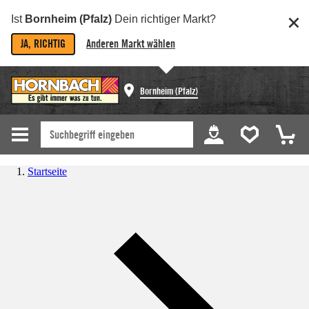
Ist
Bornheim (Pfalz)
Dein richtiger Markt?
JA, RICHTIG
Anderen Markt wählen
Bornheim (Pfalz)
Startseite