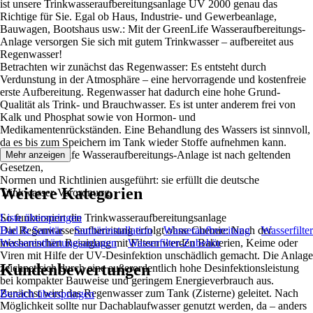
ist unsere Trinkwasseraufbereitungsanlage UV 2000 genau das
Richtige für Sie. Egal ob Haus, Industrie- und Gewerbeanlage,
Bauwagen, Bootshaus usw.: Mit der GreenLife Wasseraufbereitungs-
Anlage versorgen Sie sich mit gutem Trinkwasser – aufbereitet aus
Regenwasser!
Betrachten wir zunächst das Regenwasser: Es entsteht durch
Verdunstung in der Atmosphäre – eine hervorragende und kostenfreie
erste Aufbereitung. Regenwasser hat dadurch eine hohe Grund-
Qualität als Trink- und Brauchwasser. Es ist unter anderem frei von
Kalk und Phosphat sowie von Hormon- und
Medikamentenrückständen. Eine Behandlung des Wassers ist sinnvoll,
da es bis zum Speichern im Tank wieder Stoffe aufnehmen kann.
Unsere GreenLife Wasseraufbereitungs-Anlage ist nach geltenden
Mehr anzeigen
Gesetzen,
Normen und Richtlinien ausgeführt: sie erfüllt die deutsche
Weitere Kategorien
Trinkwasser-Verordnung.
So funktioniert die Trinkwasseraufbereitungsanlage
Liste überspringen
Die Regenwasseraufbereitung erfolgt ohne Chemie: Nach der
Bad & Sanitär
Sanitärinstallation
Wasseraufbereitung
Wasserfilter
mechanischen Reinigung mit Filtern werden Bakterien, Keime oder
Wasserenthärtungsanlagen
Wasserfilter-Zubehör
Viren mit Hilfe der UV-Desinfektion unschädlich gemacht. Die Anlage
Kundenbewertungen
zeichnet sich durch eine außerordentlich hohe Desinfektionsleistung
bei kompakter Bauweise und geringem Energieverbrauch aus.
Zunächst wird das Regenwasser zum Tank (Zisterne) geleitet. Nach
Bereich überspringen
Möglichkeit sollte nur Dachablaufwasser genutzt werden, da – anders