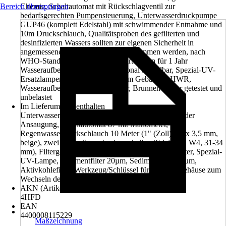
Bereich überspringen
Chemie, Schaltautomat mit Rückschlagventil zur
bedarfsgerechten Pumpensteuerung, Unterwasserdruckpumpe
GUP46 (komplett Edelstahl) mit schwimmender Entnahme und
10m Druckschlauch, Qualitätsproben des gefilterten und
desinfizierten Wassers sollten zur eigenen Sicherheit in
angemessenen Zeitabständen vorgenommen werden, nach
WHO-Standard, Set Ersatzfilterkartuschen für 1 Jahr
Wasseraufbereitung maximal optional bestellbar, Spezial-UV-
Ersatzlampen jährlich wechseln, Im Gebäude / HWR,
Wasseraufbereitung, Regenwasser, Brunnenwasser getestet und
unbelastet
Im Lieferumfang enthalten
Unterwasserdruckpumpe GUP 46 inkl. schwimmender
Ansaugung, Schaltautomat 87 mit Manometer,
Regenwasserdruckschlauch 10 Meter (1" (Zoll), 25 x 3,5 mm,
beige), zwei Super-Spannbackenschellen (Edelstahl, W4, 31-34
mm), Filtergehäuse für Sediment- und Aktivkohlefilter, Spezial-
UV-Lampe, Sedimentfilter 20µm, Sedimentfilter 10µm,
Aktivkohlefilter, Werkzeug/Schlüssel für die Filtergehäuse zum
Wechseln der Filter
AKN (Artikelkurznummer)
4HFD
EAN
4400008115229
Maßzeichnung