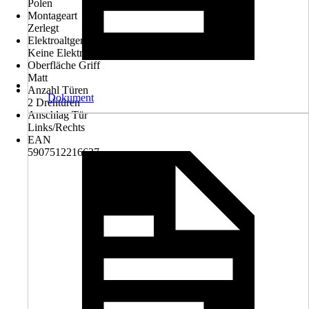
Polen
Montageart
Zerlegt
Elektroaltgerät-Rücknahme
Keine Elektrogeräte enthalten
Oberfläche Griff
Matt
Anzahl Türen
Dokument
2 Drehtüren
Anschlag Tür
Links/Rechts
EAN
5907512216637