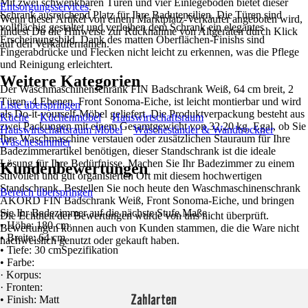
Mit zwei schwenkbaren Türen und vier Einlegeböden bietet dieser
Entsorgungsservices
.
Schrank ausreichend Platz für Ihre Badutensilien. Die Türen sind
Wenn dieser Artikel von einem Marktplatz-Verkäufer angeboten wird,
vollflächig gestaltet und verleihen dem Schrank ein elegantes
findest Du die Hinweise zur Rücknahme von Altgeräten durch Klick
Erscheinungsbild. Dank des matten Oberflächen-Finishs sind
auf den Verkäufernamen.
Fingerabdrücke und Flecken nicht leicht zu erkennen, was die Pflege
und Reinigung erleichtert.
Weitere Kategorien
Der Waschmaschinenschrank FIN Badschrank Weiß, 64 cm breit, 2
Türen, 4 Ebenen, Front Sonoma-Eiche, ist leicht montierbar und wird
Liste überspringen
als Do-it-yourself-Möbel geliefert. Die Produktverpackung besteht aus
Küche
Küchenmöbel
Hauswirtschaftsraum
zwei Packungen mit einem Gesamtgewicht von 32,20 kg. Egal, ob Sie
Hauswirtschaftsraum Möbel
Wäscheständer & Wandtrockner
Ihre Waschmaschine verstauen oder zusätzlichen Stauraum für Ihre
Wäschesammler
Badezimmerartikel benötigen, dieser Standschrank ist die ideale
Lösung für Ihre Bedürfnisse. Machen Sie Ihr Badezimmer zu einem
Kundenbewertungen
stilvollen und gut organisierten Ort mit diesem hochwertigen
Standschrank. Bestellen Sie noch heute den Waschmaschinenschrank
Bereich überspringen
AKORD FIN Badschrank Weiß, Front Sonoma-Eiche, und bringen
Sie Ihr Badezimmer auf die nächste Stufe.Maße
Die Echtheit der Bewertungen wurde von uns nicht überprüft.
• Höhe: 180 cm
Bewertungen können auch von Kunden stammen, die die Ware nicht
• Breite: 64 cm
nachweislich genutzt oder gekauft haben.
• Tiefe: 30 cmSpezifikation
• Farbe:
· Korpus:
· Fronten:
Zahlarten
• Finish: Matt