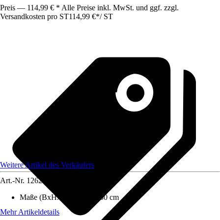
Preis — 114,99 € * Alle Preise inkl. MwSt. und ggf. zzgl.
Versandkosten pro ST
114,99 €
*
/
ST
Weitere Artikel des Verkäufers
Art.-Nr.
12620919
Maße (BxHxT)
:
64x180x30 cm
Mehr Artikeldetails