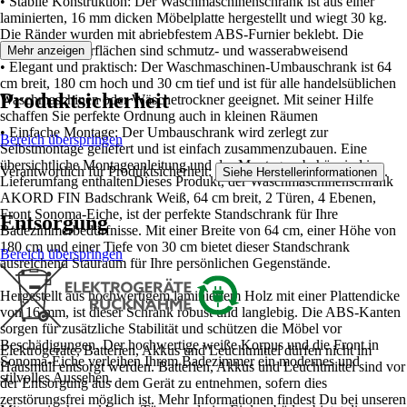
• Stabile Konstruktion: Der Waschmaschinenschrank ist aus einer
laminierten, 16 mm dicken Möbelplatte hergestellt und wiegt 30 kg.
Die Ränder wurden mit abriebfestem ABS-Furnier beklebt. Die
kratzfesten Oberflächen sind schmutz- und wasserabweisend
Mehr anzeigen
• Elegant und praktisch: Der Waschmaschinen-Umbauschrank ist 64
cm breit, 180 cm hoch und 30 cm tief und ist für alle handelsüblichen
Produktsicherheit
Waschmaschinen oder Wäschetrockner geeignet. Mit seiner Hilfe
schaffen Sie perfekte Ordnung auch in kleinen Räumen
• Einfache Montage: Der Umbauschrank wird zerlegt zur
Bereich überspringen
Selbstmontage geliefert und ist einfach zusammenzubauen. Eine
übersichtliche Montageanleitung und das Montagezubehör sind im
Verantwortlich für Produktsicherheit:
.
Siehe Herstellerinformationen
Lieferumfang enthaltenDieses Produkt, der Waschmaschinenschrank
AKORD FIN Badschrank Weiß, 64 cm breit, 2 Türen, 4 Ebenen,
Front Sonoma-Eiche, ist der perfekte Standschrank für Ihre
Entsorgung
Badezimmerbedürfnisse. Mit einer Breite von 64 cm, einer Höhe von
180 cm und einer Tiefe von 30 cm bietet dieser Standschrank
Bereich überspringen
ausreichend Stauraum für Ihre persönlichen Gegenstände.
Hergestellt aus hochwertigem laminiertem Holz mit einer Plattendicke
von 16 mm, ist dieser Schrank robust und langlebig. Die ABS-Kanten
sorgen für zusätzliche Stabilität und schützen die Möbel vor
Beschädigungen. Der hochwertige weiße Korpus und die Front in
Elektrogeräte, Batterien, Akkus und Leuchtmittel dürfen nicht im
Sonoma-Eiche verleihen Ihrem Badezimmer ein modernes und
Hausmüll entsorgt werden. Batterien, Akkus und Leuchtmittel sind vor
stilvolles Aussehen.
der Entsorgung aus dem Gerät zu entnehmen, sofern dies
zerstörungsfrei möglich ist. Mehr Informationen findest Du bei unseren