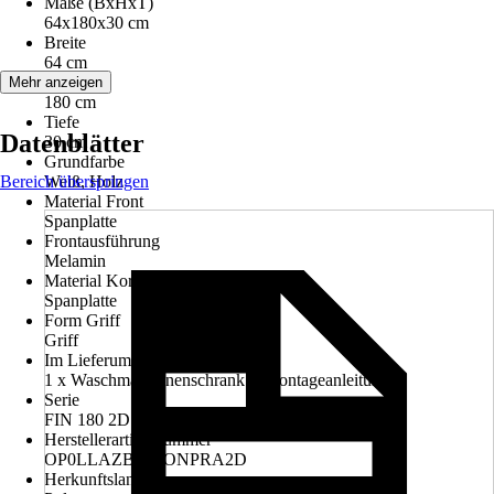
Maße (BxHxT)
64x180x30 cm
Breite
64 cm
Höhe
Mehr anzeigen
180 cm
Tiefe
Datenblätter
30 cm
Grundfarbe
Bereich überspringen
Weiß, Holz
Material Front
Spanplatte
Frontausführung
Melamin
Material Korpus
Spanplatte
Form Griff
Griff
Im Lieferumfang enthalten
1 x Waschmaschinenschrank + Montageanleitung
Serie
FIN 180 2D Waschmaschine
Herstellerartikelnummer
OP0LLAZBIASONPRA2D
Herkunftsland