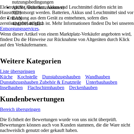
nutzungsbedingungen
Elektrogeräte, Batterien, Akkus und Leuchtmittel dürfen nicht im
AKN (Artikelkurznummer)
Hausmüll entsorgt werden. Batterien, Akkus und Leuchtmittel sind vor
7EJ5
der Entsorgung aus dem Gerät zu entnehmen, sofern dies
EAN
zerstörungsfrei möglich ist. Mehr Informationen findest Du bei unseren
4242005403424
Entsorgungsservices
.
Wenn dieser Artikel von einem Marktplatz-Verkäufer angeboten wird,
findest Du die Hinweise zur Rücknahme von Altgeräten durch Klick
auf den Verkäufernamen.
Weitere Kategorien
Liste überspringen
Küche
Kochstelle
Dunstabzugshauben
Wandhauben
Dunstabzugshauben Zubehör & Ersatzteile
Unterbauhauben
Inselhauben
Flachschirmhauben
Deckenhauben
Kundenbewertungen
Bereich überspringen
Die Echtheit der Bewertungen wurde von uns nicht überprüft.
Bewertungen können auch von Kunden stammen, die die Ware nicht
nachweislich genutzt oder gekauft haben.