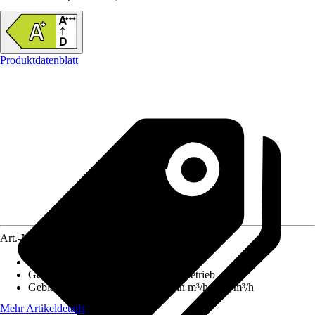
Produktdatenblatt
Art.-Nr.
12063722
Gerätemaß Höhe
:
32 cm
Geeignet für
:
Abluftbetrieb, Umluftbetrieb
Gebläseleistung im Abluftbetrieb in m³/h
:
431 m³/h
Mehr Artikeldetails