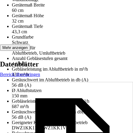
Gerätemaß Breite
60 cm
Gerätemaß Höhe
32 cm
Gerätemaß Tiefe
43,3 cm
Grundfarbe
Schwarz
Geeignet für
Mehr anzeigen
Abluftbetrieb, Umluftbetrieb
Anzahl Gebläsestufen gesamt
Datenblätter
4 Stück
Gebläseleistung im Abluftbetrieb in m³/h
Bereich überspringen
431 m³/h
Geräuschwert im Abluftbetrieb in db (A)
56 dB (A)
Ø Abluftstutzen
150 mm
Gebläseleistung im Umluftbetrieb in m³/h
687 m³/h
Geräuschwert im Umluftbetrieb in db(A)
56 dB (A)
Geeigneter Kohlefilter für Umluftbetrieb
DWZ1KK1I6;DWZ1KK1V6