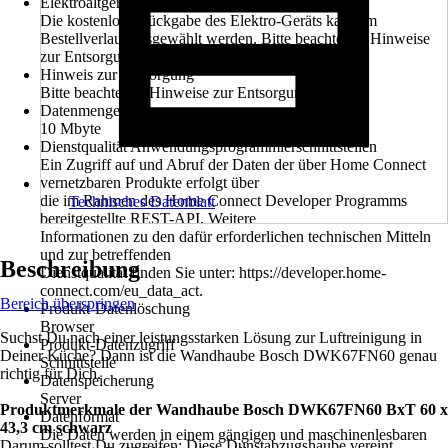
Elektroaltgerät-Rücknahme
Die kostenlose Rückgabe des Elektro-Geräts kann im
Bestellverlauf ausgewählt werden. Bitte beachte die Hinweise
zur Entsorgung.
Hinweis zur Entsorgung
Bitte beachte die Hinweise zur Entsorgung
Datenmenge
10 Mbyte
Dienstqualität Anwendungsprogrammierschnittstellen
Ein Zugriff auf und Abruf der Daten der über Home Connect
vernetzbaren Produkte erfolgt über
die im Rahmen des Home Connect Developer Programms
Technisches Datenblatt
bereitgestellte REST-API. Weitere
Informationen zu den dafür erforderlichen technischen Mitteln
und zur betreffenden
Beschreibung
Dienstqualität finden Sie unter: https://developer.home-
connect.com/eu_data_act.
Bereich überspringen
Produkt-Datenlöschung
Browser
Suchst Du nach einer leistungsstarken Lösung zur Luftreinigung in
Produkt-Datenzugriff
Deiner Küche? Dann ist die Wandhaube Bosch DWK67FN60 genau
Schnittstelle
richtig für Dich.
Datenspeicherung
Server
Produktmerkmale der Wandhaube Bosch DWK67FN60 BxT 60 x
Datenformat
43,3 cm schwarz
Die Daten werden in einem gängigen und maschinenlesbaren
Darum solltest Du zugreifen: Diese Dunstabzugshaube vereint