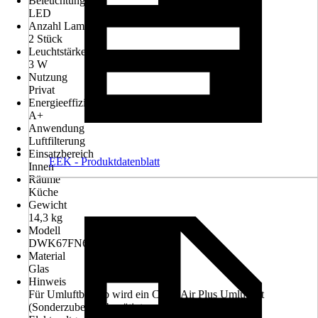
Beleuchtung
LED
Anzahl Lampen
2 Stück
Leuchtstärke
3 W
Nutzung
Privat
Energieeffizienzklasse
A+
Anwendung
Luftfilterung
Einsatzbereich
EEK - Produktdatenblatt
Innen
Räume
Küche
Gewicht
14,3 kg
Modell
DWK67FN60
Material
Glas
Hinweis
Für Umluftbetrieb wird ein Clean Air Plus Umluftset
(Sonderzubehör) benötigt