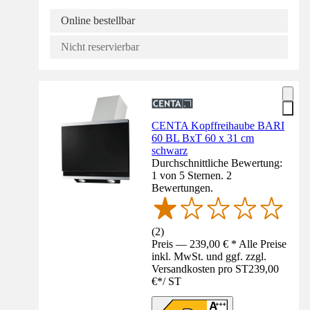
Online bestellbar
Nicht reservierbar
CENTA Kopffreihaube BARI
60 BL BxT 60 x 31 cm
schwarz
Durchschnittliche Bewertung:
1 von 5 Sternen. 2
Bewertungen.
(
2
)
Preis — 239,00 € * Alle Preise
inkl. MwSt. und ggf. zzgl.
Versandkosten pro ST
239,00
€
*
/
ST