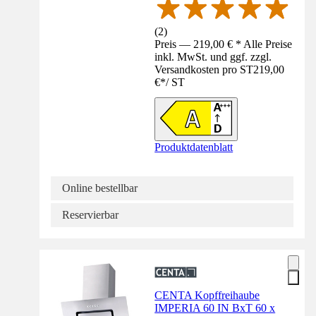
(
2
)
Preis — 219,00 € * Alle Preise
inkl. MwSt. und ggf. zzgl.
Versandkosten pro ST
219,00
€
*
/
ST
Produktdatenblatt
Online bestellbar
Reservierbar
CENTA Kopffreihaube
IMPERIA 60 IN BxT 60 x