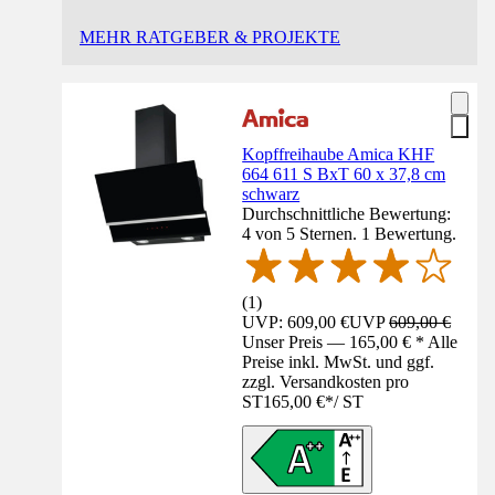
MEHR RATGEBER & PROJEKTE
Kopffreihaube Amica KHF
664 611 S BxT 60 x 37,8 cm
schwarz
Durchschnittliche Bewertung:
4 von 5 Sternen. 1 Bewertung.
(
1
)
UVP: 609,00 €
UVP
609,00 €
Unser Preis — 165,00 € * Alle
Preise inkl. MwSt. und ggf.
zzgl. Versandkosten pro
ST
165,00 €
*
/
ST