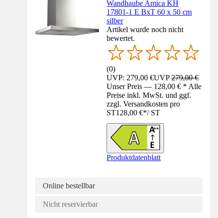
Wandhaube Amica KH
17801-1 E BxT 60 x 50 cm
silber
Artikel wurde noch nicht
bewertet.
(
0
)
UVP: 279,00 €
UVP
279,00 €
Unser Preis — 128,00 € * Alle
Preise inkl. MwSt. und ggf.
zzgl. Versandkosten pro
ST
128,00 €
*
/
ST
Produktdatenblatt
Online bestellbar
Nicht reservierbar