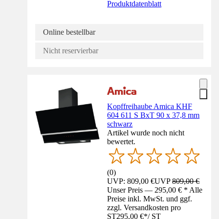
Produktdatenblatt
Online bestellbar
Nicht reservierbar
Kopffreihaube Amica KHF
604 611 S BxT 90 x 37,8 mm
schwarz
Artikel wurde noch nicht
bewertet.
(
0
)
UVP: 809,00 €
UVP
809,00 €
Unser Preis — 295,00 € * Alle
Preise inkl. MwSt. und ggf.
zzgl. Versandkosten pro
ST
295,00 €
*
/
ST