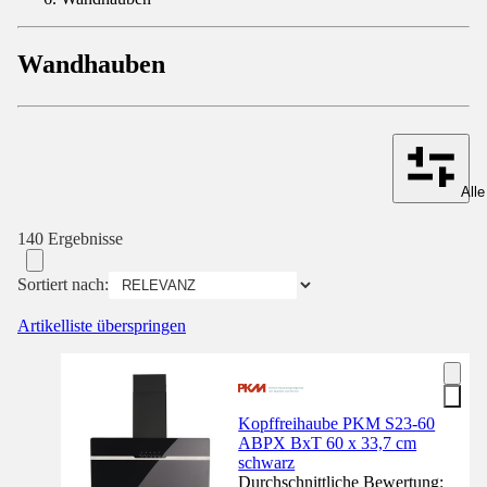
Wandhauben
Alle
140 Ergebnisse
Sortiert nach:
Artikelliste überspringen
Kopffreihaube PKM S23-60
ABPX BxT 60 x 33,7 cm
schwarz
Durchschnittliche Bewertung: