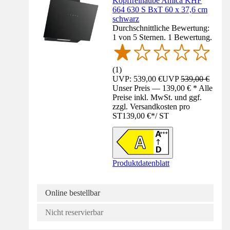
Kopffreihaube Amica KHF
664 630 S BxT 60 x 37,6 cm
schwarz
Durchschnittliche Bewertung:
1 von 5 Sternen. 1 Bewertung.
(
1
)
UVP: 539,00 €
UVP
539,00 €
Unser Preis — 139,00 € * Alle
Preise inkl. MwSt. und ggf.
zzgl. Versandkosten pro
ST
139,00 €
*
/
ST
Produktdatenblatt
Online bestellbar
Nicht reservierbar