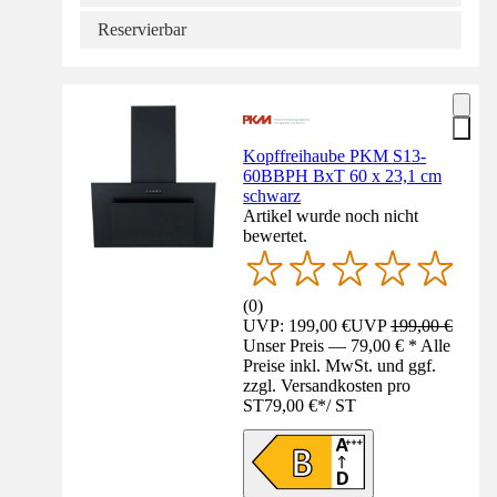
Reservierbar
Kopffreihaube PKM S13-
60BBPH BxT 60 x 23,1 cm
schwarz
Artikel wurde noch nicht
bewertet.
(
0
)
UVP: 199,00 €
UVP
199,00 €
Unser Preis — 79,00 € * Alle
Preise inkl. MwSt. und ggf.
zzgl. Versandkosten pro
ST
79,00 €
*
/
ST