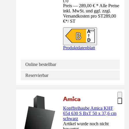
(
3
)
Preis — 289,00 € * Alle Preise
inkl. MwSt. und ggf. zzgl.
Versandkosten pro ST
289,00
€
*
/
ST
Produktdatenblatt
Online bestellbar
Reservierbar
Kopffreihaube Amica KHF
654 630 S BxT 50 x 37,6 cm
schwarz
Artikel wurde noch nicht
bewertet.