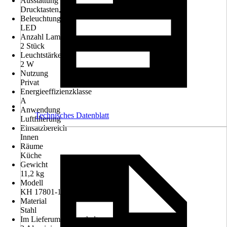
Ausstattung
Drucktasten, LED Beleuchtung, 3 Leistungsstufen
Beleuchtung
LED
Anzahl Lampen
2 Stück
Leuchtstärke
2 W
Nutzung
Privat
Energieeffizienzklasse
A
Anwendung
Technisches Datenblatt
Luftfilterung
Einsatzbereich
Innen
Räume
Küche
Gewicht
11,2 kg
Modell
KH 17801-1 E
Material
Stahl
Im Lieferumfang enthalten