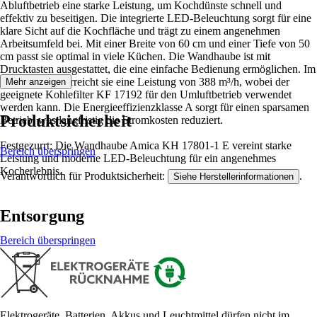
Abluftbetrieb eine starke Leistung, um Kochdünste schnell und
effektiv zu beseitigen. Die integrierte LED-Beleuchtung sorgt für eine
klare Sicht auf die Kochfläche und trägt zu einem angenehmen
Arbeitsumfeld bei. Mit einer Breite von 60 cm und einer Tiefe von 50
cm passt sie optimal in viele Küchen. Die Wandhaube ist mit
Drucktasten ausgestattet, die eine einfache Bedienung ermöglichen. Im
Umluftbetrieb erreicht sie eine Leistung von 388 m³/h, wobei der
Mehr anzeigen
geeignete Kohlefilter KF 17192 für den Umluftbetrieb verwendet
werden kann. Die Energieeffizienzklasse A sorgt für einen sparsamen
Produktsicherheit
Betrieb, was langfristig die Stromkosten reduziert.
Festgezurrt: Die Wandhaube Amica KH 17801-1 E vereint starke
Bereich überspringen
Leistung und moderne LED-Beleuchtung für ein angenehmes
Kocherlebnis.
Verantwortlich für Produktsicherheit:
.
Siehe Herstellerinformationen
Entsorgung
Bereich überspringen
Elektrogeräte, Batterien, Akkus und Leuchtmittel dürfen nicht im