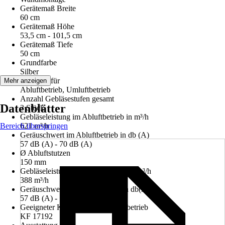
Gerätemaß Breite
60 cm
Gerätemaß Höhe
53,5 cm - 101,5 cm
Gerätemaß Tiefe
50 cm
Grundfarbe
Silber
Geeignet für
Mehr anzeigen
Abluftbetrieb, Umluftbetrieb
Anzahl Gebläsestufen gesamt
Datenblätter
3 Stück
Gebläseleistung im Abluftbetrieb in m³/h
Bereich überspringen
621 m³/h
Geräuschwert im Abluftbetrieb in db (A)
57 dB (A) - 70 dB (A)
Ø Abluftstutzen
150 mm
Gebläseleistung im Umluftbetrieb in m³/h
388 m³/h
Geräuschwert im Umluftbetrieb in db(A)
57 dB (A) - 70 dB (A)
Geeigneter Kohlefilter für Umluftbetrieb
KF 17192