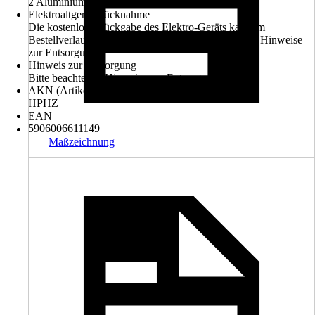
2 Aluminium Fettfilter
Elektroaltgerät-Rücknahme
Die kostenlose Rückgabe des Elektro-Geräts kann im
Bestellverlauf ausgewählt werden. Bitte beachte die Hinweise
zur Entsorgung.
Hinweis zur Entsorgung
Bitte beachte die Hinweise zur Entsorgung
AKN (Artikelkurznummer)
HPHZ
EAN
5906006611149
Maßzeichnung