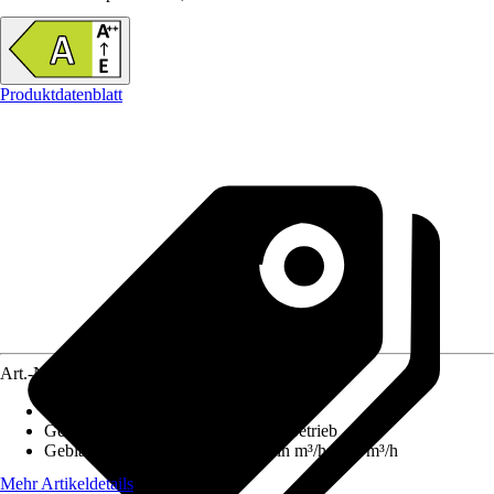
Produktdatenblatt
Art.-Nr.
4655096
Gerätemaß Höhe
:
53,5 cm - 101,5 cm
Geeignet für
:
Abluftbetrieb, Umluftbetrieb
Gebläseleistung im Abluftbetrieb in m³/h
:
621 m³/h
Mehr Artikeldetails