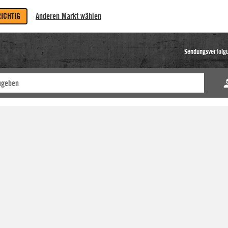
RICHTIG
Anderen Markt wählen
Sendungsverfolg