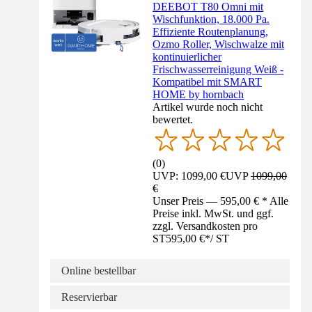
DEEBOT T80 Omni mit
Wischfunktion, 18.000 Pa.
Effiziente Routenplanung,
Ozmo Roller, Wischwalze mit
kontinuierlicher
Frischwasserreinigung Weiß -
Kompatibel mit SMART
HOME by hornbach
Artikel wurde noch nicht
bewertet.
(
0
)
UVP: 1099,00 €
UVP
1099,00
€
Unser Preis — 595,00 € * Alle
Preise inkl. MwSt. und ggf.
zzgl. Versandkosten pro
ST
595,00 €
*
/
ST
Online bestellbar
Reservierbar