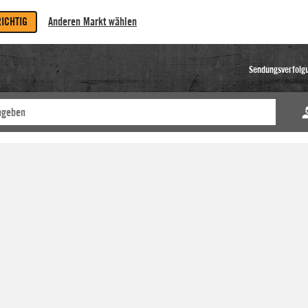
RICHTIG
Anderen Markt wählen
Sendungsverfolg