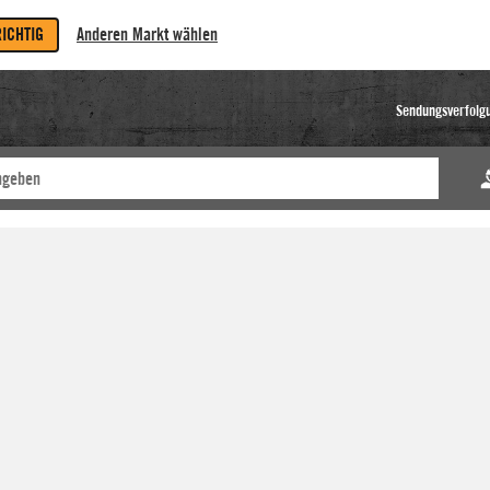
RICHTIG
Anderen Markt wählen
Sendungsverfolg