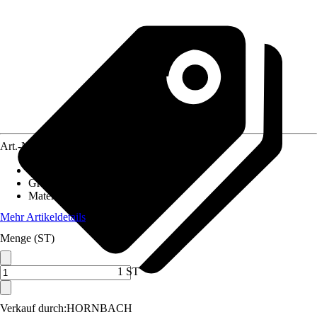
Art.-Nr.
12539975
Artikeltyp
:
Perle, Bastelset
Grundfarbe
:
Weiß
Material
:
Kunststoff
Mehr Artikeldetails
Menge (ST)
1 ST
Verkauf durch:
HORNBACH