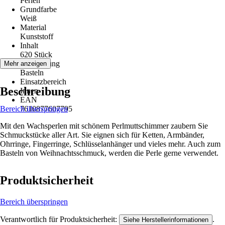
Perlen
Grundfarbe
Weiß
Material
Kunststoff
Inhalt
620 Stück
Anwendung
Mehr anzeigen
Basteln
Einsatzbereich
Beschreibung
Innen
EAN
Bereich überspringen
7610877607795
Mit den Wachsperlen mit schönem Perlmuttschimmer zaubern Sie
Schmuckstücke aller Art. Sie eignen sich für Ketten, Armbänder,
Ohrringe, Fingerringe, Schlüsselanhänger und vieles mehr. Auch zum
Basteln von Weihnachtsschmuck, werden die Perle gerne verwendet.
Produktsicherheit
Bereich überspringen
Verantwortlich für Produktsicherheit:
.
Siehe Herstellerinformationen