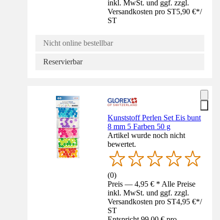
inkl. MwSt. und ggf. zzgl.
Versandkosten pro ST
5,90 €
*
/
ST
Nicht online bestellbar
Reservierbar
Kunststoff Perlen Set Eis bunt
8 mm 5 Farben 50 g
Artikel wurde noch nicht
bewertet.
(
0
)
Preis — 4,95 € * Alle Preise
inkl. MwSt. und ggf. zzgl.
Versandkosten pro ST
4,95 €
*
/
ST
Entspricht 99,00 € pro