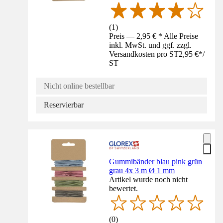
(
1
)
Preis — 2,95 € * Alle Preise
inkl. MwSt. und ggf. zzgl.
Versandkosten pro ST
2,95 €
*
/
ST
Nicht online bestellbar
Reservierbar
Gummibänder blau pink grün
grau 4x 3 m Ø 1 mm
Artikel wurde noch nicht
bewertet.
(
0
)