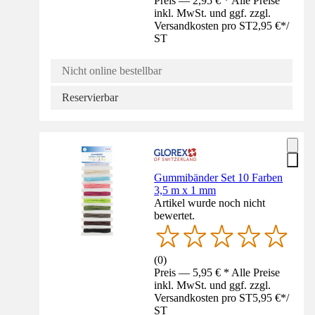
Preis — 2,95 € * Alle Preise
inkl. MwSt. und ggf. zzgl.
Versandkosten pro ST
2,95 €
*
/
ST
Nicht online bestellbar
Reservierbar
Gummibänder Set 10 Farben
3,5 m x 1 mm
Artikel wurde noch nicht
bewertet.
(
0
)
Preis — 5,95 € * Alle Preise
inkl. MwSt. und ggf. zzgl.
Versandkosten pro ST
5,95 €
*
/
ST