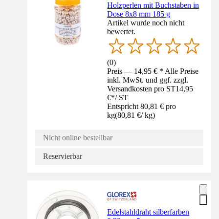
Holzperlen mit Buchstaben in
Dose 8x8 mm 185 g
Artikel wurde noch nicht
bewertet.
(
0
)
Preis — 14,95 € * Alle Preise
inkl. MwSt. und ggf. zzgl.
Versandkosten pro ST
14,95
€
*
/
ST
Entspricht 80,81 € pro
kg
(
80,81 €
/
kg
)
Nicht online bestellbar
Reservierbar
Edelstahldraht silberfarben